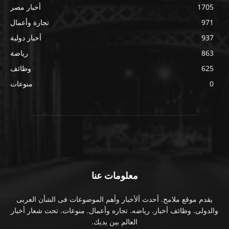
1705
أخبار مصر
971
تجارة وأعمال
937
أخبار دولية
863
رياضة
625
وظائف
0
منوعات
معلومات عنا
يقدم موقع ملامح. أحدث ألأخبار وأهم الموضوعات فى الشأن العربى
والدولى. وظائف أخبار. رياضه. تجاره وأعمال. منوعات. تحت شعار أخبار
العالم بين يديك.