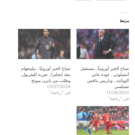
مرتبط
صباح الخير أوروبياً.. مستقبل
صباح الخير أوروبيًا.. بيلينجهام
أنشيلوتي.. عودة ثنائي
ينقذ إنجلترا.. ضربة لليفربول..
اليونايتد.. وباريس ينافس
وطلب من بايرن ميونخ
تشيلسي
03/27/2024
11/29/2023
في "رياضة"
في "رياضة"