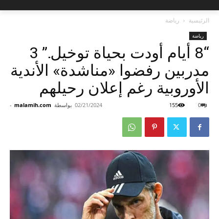
الرئيسية
رياضة
رياضة
“8 أيام أودت بحياة توخيل.” 3
مدربين رفضوا «مناشدة» الأندية
الأوروبية رغم إعلان رحيلهم
0
155
02/21/2024
بواسطة
malamih.com
-