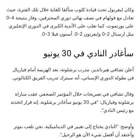
وكان ليفربول تحت قيادة كلوب متألقا للغاية خلال تلك الفترة، حيث
تعادل مع فولهام في نصف نهائي دوري المحترفين، وفاز بنتيجة 4-0
على بورنموث، كما تغلب على الأندية الكبرى في الدوري الإنجليزي
مثل ارسنال 2-0 وايفرتون 2-0. أستون فيلا 3-0.
سأغادر النادي في 30 يونيو
أعلن تشافي هيرنانديز، مدرب برشلونة، بعد الهزيمة أمام فياريال
في بطولة الدوري الإسباني، أنه سيترك تدريب الفريق الكتالوني.
وقال تشافي في تصريحات خلال المؤتمر الصحفي عقب مباراة
برشلونة وفياريال: “في 30 يونيو سأغادر برشلونة. إنه قرار اتخذته
مع رئيس النادي”.
وأوضح: “النادي يحتاج إلى تغيير في الديناميكية. نحن نلعب بتوتر
وأعتقد أن أفضل شيء الآن هو الرحيل”.