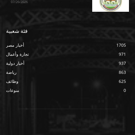
07/26/2026
فئة شعبية
1705
أخبار مصر
971
تجارة وأعمال
937
أخبار دولية
863
رياضة
625
وظائف
0
منوعات