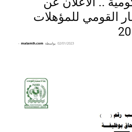
مية .. الاعلان عن
ار القومي للمؤهلات
02/01/2023
بواسطة
malamih.com
-