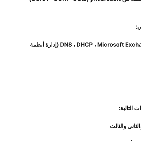
ي:
# الدليل النشط ، وحدة تحكم المجال ، DNS ، DHCP ، Microsoft Exchange (إدارة أنظمة
لثاني والثالث