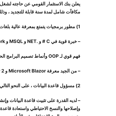
يعلن بنك الاستثمار القومي عن حاجته لشغل 
مكافآت شامل لمدة سنة قابلة للتجديد ، وذلك
1) مطور برمجيات يتمتع بمعرفة عالية بلغات البرمجة التالية:
– خبرة قوية في C # و .NET و MSQL و Entity Framework و LINQ و Restful Web API.
فهم قوي لـ OOP وأنماط تصميم البرامج الحديثة.
– من الجيد معرفة Microsoft Blazor و Angular 2+ و java و spring framework.
2) مسؤول قاعدة البيانات ، على النحو التالي:
– لديه القدرة على تثبيت قاعدة البيانات وإنش
وإصلاحها والنسخ الاحتياطي واستعادة قاعدة 