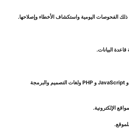
قاعدة البيانات.
– لديه معرفة كاملة بما يلي: HTML و CSS و JavaScript و PHP ولغات التصميم والبرمجة
اقع الإلكترونية.
لموقع.