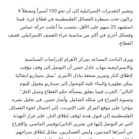
وتشير التقديرات الإسرائيلية إلى أن نحو 130 أسيراً ومعتقلاً لا
يزالون تحت سيطرة الفصائل الفلسطينية في قطاع غزة، فيما
استشهد 25 منهم على الأقل، بحسب ما أعلنت حركة حماس
وفصائل أخرى في أكثر من مناسبة جراء القصف الإسرائيلي. قصف
القطاع.
ويرى الباحث المساعد بمركز الأهرام للدراسات السياسية
والاستراتيجية مهاب عادل حسن أن التوصل إلى وقف مؤقت
لإطلاق النار وتمرير صفقة تبادل الأسرى “يمثل سيناريو انتقاليا
يمكن تطويره والبناء عليه للوصول إلى سيناريو مقبول لليوم
التالي”. الحرب فيما يتعلق بمسألة حكم القطاع وسبل الحل”.
وتسوية الصراع في شكله الشامل. وأشار حسن، في تحليل نشره
مؤخرا على موقع المركز على الإنترنت، إلى احتمال لجوء الفصائل
الفلسطينية إلى قبول هدنة لوقف إطلاق النار، على غرار التهدئة
التي تم التوصل إليها في تشرين الثاني/نوفمبر الماضي، والإفراج
عن أسراها المدنيين، وليس العسكريين، مقابل إطلاق سراحهم.