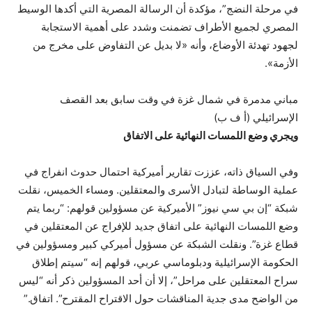
في مرحلة النضج”، مؤكدة أن الرسالة المصرية التي أكدها الوسيط
المصري لجميع الأطراف تضمنت وشدد على أهمية الاستجابة
لجهود تهدئة الأوضاع، وأنه «لا بديل عن التفاوض على مخرج من
الأزمة».
مباني مدمرة في شمال غزة في وقت سابق بعد القصف
الإسرائيلي (أ ف ب)
ويجري وضع اللمسات النهائية على الاتفاق
وفي السياق ذاته، عززت تقارير أميركية احتمال حدوث انفراج في
عملية الوساطة لتبادل الأسرى والمعتقلين. ومساء الخميس، نقلت
شبكة “إن بي سي نيوز” الأميركية عن مسؤولين قولهم: “ربما يتم
وضع اللمسات النهائية على اتفاق جديد للإفراج عن المعتقلين في
قطاع غزة”. ونقلت الشبكة عن مسؤول أميركي كبير ومسؤولين في
الحكومة الإسرائيلية ودبلوماسي عربي، قولهم إنه “سيتم إطلاق
سراح المعتقلين على مراحل”، إلا أن أحد المسؤولين ذكر أنه “ليس
من الواضح مدى جدية المناقشات حول الاقتراح المقترح”. اتفاق.”