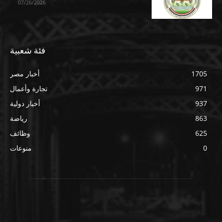
07/26/2026
فئة شعبية
1705
أخبار مصر
971
تجارة وأعمال
937
أخبار دولية
863
رياضة
625
وظائف
0
منوعات