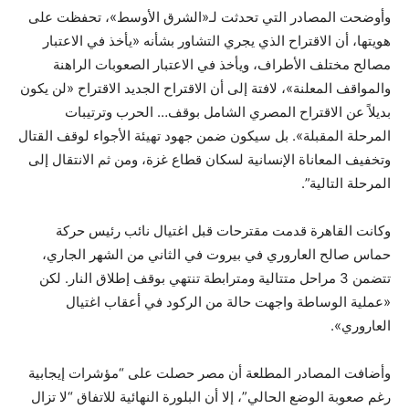
وأوضحت المصادر التي تحدثت لـ«الشرق الأوسط»، تحفظت على
هويتها، أن الاقتراح الذي يجري التشاور بشأنه «يأخذ في الاعتبار
مصالح مختلف الأطراف، ويأخذ في الاعتبار الصعوبات الراهنة
والمواقف المعلنة»، لافتة إلى أن الاقتراح الجديد الاقتراح «لن يكون
بديلاً عن الاقتراح المصري الشامل بوقف… الحرب وترتيبات
المرحلة المقبلة». بل سيكون ضمن جهود تهيئة الأجواء لوقف القتال
وتخفيف المعاناة الإنسانية لسكان قطاع غزة، ومن ثم الانتقال إلى
المرحلة التالية”.
وكانت القاهرة قدمت مقترحات قبل اغتيال نائب رئيس حركة
حماس صالح العاروري في بيروت في الثاني من الشهر الجاري،
تتضمن 3 مراحل متتالية ومترابطة تنتهي بوقف إطلاق النار. لكن
«عملية الوساطة واجهت حالة من الركود في أعقاب اغتيال
العاروري».
وأضافت المصادر المطلعة أن مصر حصلت على “مؤشرات إيجابية
رغم صعوبة الوضع الحالي”، إلا أن البلورة النهائية للاتفاق “لا تزال