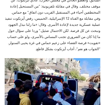
السابق، والعضو الحالي في مجلس الحرب، غادي آيزنكوت، عن
موقف مختلف. وقال في مقابلة تلفزيونية: “من المستحيل إعادة
المختطفين أحياء في المستقبل القريب دون اتفاق” مع حماس.
وفي مقابلة مع القناة 12 الإسرائيلية، الخميس، رفض آيزنكوت تنفيذ
عملية عسكرية جديدة لإعادة الأسرى. وقال: «ما زلنا نبذل الجهود
ونبحث عن كل فرصة. لكن الاحتمال ضئيل.” وردا على سؤال حول
ما إذا كان من الضروري تجنب المساس بالأسرى، ولو على حساب
«تفويت» فرصة القضاء على زعيم حماس في غزة يحيى السنوار.
“الجواب هو نعم”، أجاب آيزنكوت بشكل قاطع.