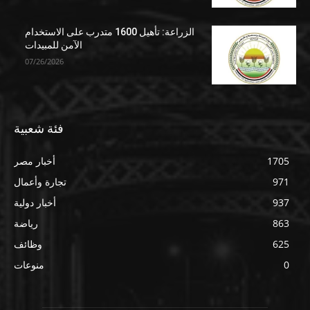
الزراعة: تأهيل 1600 متدرب على الاستخدام
الآمن للمبيدات
07/26/2026
فئة شعبية
1705
أخبار مصر
971
تجارة وأعمال
937
أخبار دولية
863
رياضة
625
وظائف
0
منوعات