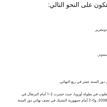
ون على النحو التالي:
دومفريز.
مونز.
ي دور الستة عشر في ربع النهائي.
خسرت هولندا آخر ثلاث مباريات في أدوار خروج المغلوب في بطولة أوروبا، حيث خسرت 2-1 أمام البرتغال في
نصف نهائي 2004، و1-3 أمام روسيا في ربع نهائي 2008، و0-2 أمام جمهورية التشيك في نصف نهائي دور الستة