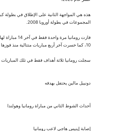
المجموعات في بطولة أوروبا 2008.
فازت رومانيا م
10، كما خسرت آخر أربع مباريات متتالية منذ فوزها 1-0 في تصفيات بطولة أوروبا في أكتوبر/تشرين الأول 2007.
سجلت رومانيا ثلاثة أهداف فقط في تلك المباريات الـ14، بينما استقبلت 29 هدف
دونييل مالين يحتفل بهدفه
أحداث الشوط الثاني من مباراة رومانيا وهولندا
إصابة إينيس هاجي لاعب رومانيا