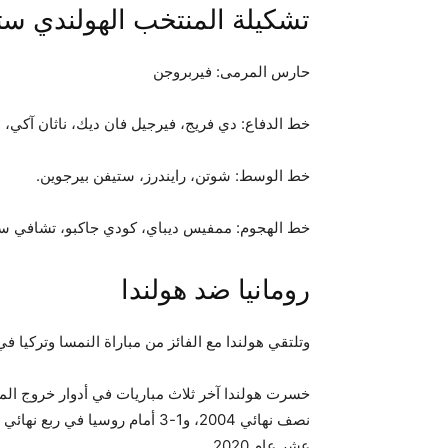
تشكيلة المنتخب الهولندي ستك
حارس المرمى: فيربروجن
خط الدفاع: دي فريج، فيرجيل فان ديك، ناثان آكي، 
خط الوسط: شوتن، رايندرز، ستيفن بيرجوين.
خط الهجوم: ممفيس ديباي، كودي جاكبو، تشافي سي
رومانيا ضد هولندا
وتلتقي هولندا مع الفائز من مباراة النمسا وتركيا ف
عشر عام 2020.