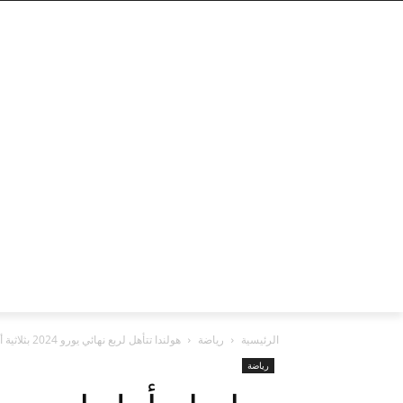
الرئيسية
رياضة
هولندا تتأهل لربع نهائي يورو 2024 بثلاثية أمام رومانيا.. فيديو
رياضة