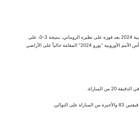
تأهل منتخب هولندا إلى ربع نهائي كأس الأمم الأوروبية 2024 بعد فوزه على نظيره الروماني، بنتيجة 3-0، على
ملعب أليانز أرينا، ضمن مباريات دور الـ16 لبطولة كأس الأمم الأوروبية “يورو 2024” المقامة حالياً على الأراضي
 من المباراة.
لى التوالي.