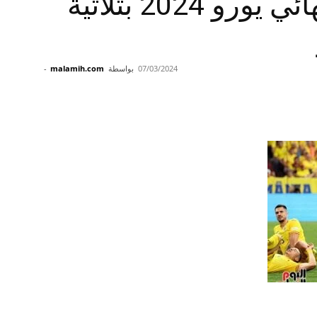
هولندا تتأهل لربع نهائي يورو 2024 بثلاثية
07/03/2024
بواسطة
malamih.com
-