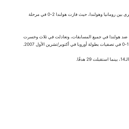
هذه هي المواجهة الثانية على الإطلاق في بطولة كبرى بين رومانيا وهولندا، حيث فازت هولندا 2-0 في مرحلة
رة واحدة فقط في آخر 14 مباراة لها ضد هولندا في جميع المسابقات، وتعادلت في ثلاث وخسرت
ًا.