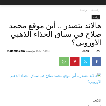
الرئيسية
رياضة
رياضة
هالاند يتصدر .. أين موقع محمد
صلاح في سباق الحذاء الذهبي
الأوروبي؟
0
207
05/21/2023
بواسطة
malamih.com
-
الكتب: