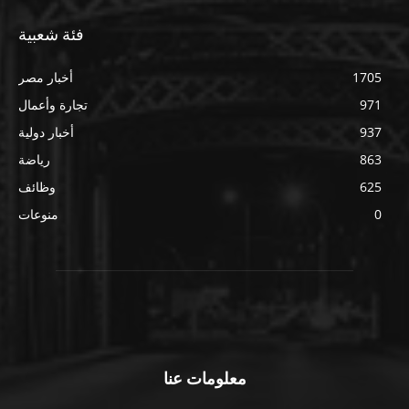
فئة شعبية
1705
أخبار مصر
971
تجارة وأعمال
937
أخبار دولية
863
رياضة
625
وظائف
0
منوعات
معلومات عنا