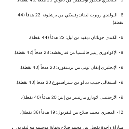
6- البولندي روبرت ليفاندوفسكي من برشلونة: 22 هدفاً (44
نقطة).
6- الكندي جوناثان ديفيد من ليل: 22 هدفاً (44 نقطة).
8- الإكوادوري إينير فالنسيا من فناربخشه: 28 هدفاً (42 نقطة).
9- الإنجليزي إيفان توني من برينتفورد: 20 هدفاً (40 نقطة).
9- السنغالي حبيب ديالو من ستراسبورغ 20 هدفا (40 نقطة).
9- الأرجنتيني لاوتارو مارتينيز من إنتر: 20 هدفاً (40 نقطة).
12- المصري محمد صلاح من ليفربول: 19 هدفاً (38 نقطة).
مباراة واحدة تفصل بين محمد صلاح ونهاية موسمه مع ليفربول ،