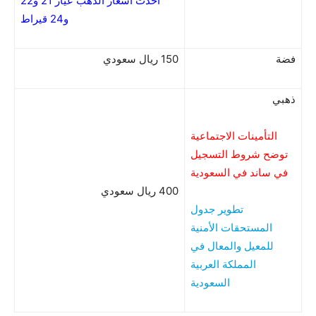
أحدث أسعار الذهب عيار 21 و22
و24 قيراط
فضة
150 ريال سعودي
ذهبي
التأمينات الاجتماعية
توضح شروط التسجيل
في ساند في السعودية
400 ريال سعودي
تطوير جدول
المستحقات الأمنية
للمعيل والمعال في
المملكة العربية
السعودية