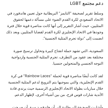
دعم مجتمع LGBT
وسلط تقرير لصحيفة “التايمز” البريطانية حول تعيين هاندفورد في
الاتحاد السعودي لكرة القدم الضوء على مسألة دعمها لحقوق
المثليين، حيث أشار التقرير إلى أنها كانت مناصرة قوية خلال فترة
وجودها في الاتحاد الإنجليزي لكرة القدم لقضايا المثليين. وبعد ذلك
انضمت إلى “دولة تجرم المثلية الجنسية”.
السعودية، التي تشهد حملة انفتاح كبيرة وتحاول ترسيخ صورة
مختلفة بعد عقود من التطرف، تجرم المثلية الجنسية وازدواجية
التوجه الجنسي والمتحولين جنسيا.
لقد كانت أيضًا مناصرة قوية لحملة “Rainbow Laces” في كرة
القدم الإنجليزية، والتي بموجبها يتم الترويج لدعم المثلية الجنسية
خلال مباريات بطولة الاتحاد الإنجليزي الرسمية حيث يرتدي قادة
الأندية شارات قوس قزح، من بين أشياء أخرى، لإظهار الدعم.
وأشارت الصحيفة البريطانية إلى أن هاندفورد سبق أن صرحت