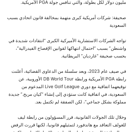
مليون دولار لكل بطولة، والتي تنافس جولة PGA الأمريكية.
صحيفة: شركات أمريكية كبرى متهمة بمخالفة قانون اتحادي بسبب
السعودية
تواجه الشركات الاستشارية الأميركية الكبرى “انتقادات شديدة في
واشنطن” بسبب “احتمال انتهاكها لقوانين الإفصاح الفيدرالية”،
بحسب صحيفة “غارديان” البريطانية.
في صيف عام 2023، وبعد سلسلة من الدعاوى القضائية، أعلنت
رابطة PGA الأمريكية ورابطة DB World Tour الأوروبية، عن
توقيعهما اتفاقية مع دوري Live Golf League المدعوم من
السعودية، في اتفاقية كانت ستؤدي إلى إنشاء “كيان مربح.” جديدة
مملوكة بشكل جماعي”، لكن الصفقة لم تكتمل بعد.
وخلال تلك الجولات القانونية، قرر المسؤولون من رابطة ليف
للغولف التعاقد مع هاندفورد لتمثيلهم قانونيا، لكنها قررت الرفض