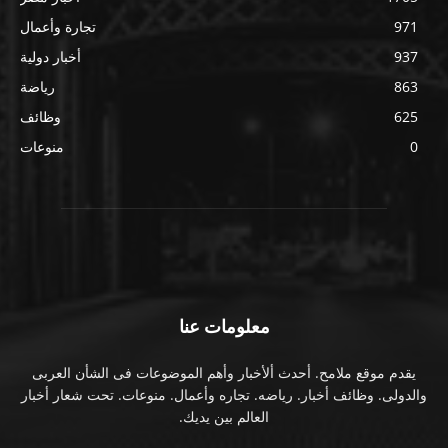
971
تجارة وأعمال
937
أخبار دولية
863
رياضة
625
وظائف
0
منوعات
معلومات عنا
يقدم موقع ملامح. أحدث ألأخبار وأهم الموضوعات فى الشأن العربى
والدولى. وظائف أخبار. رياضه. تجاره وأعمال. منوعات. تحت شعار أخبار
العالم بين يديك.