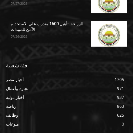
07/27/2026
الزراعة: تأهيل 1600 متدرب على الاستخدام
الآمن للمبيدات
07/26/2026
فئة شعبية
1705
أخبار مصر
971
تجارة وأعمال
937
أخبار دولية
863
رياضة
625
وظائف
0
منوعات