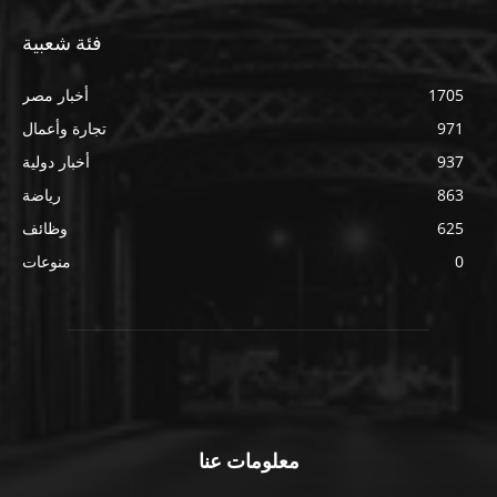
فئة شعبية
1705
أخبار مصر
971
تجارة وأعمال
937
أخبار دولية
863
رياضة
625
وظائف
0
منوعات
معلومات عنا