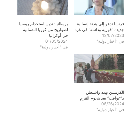
فرنسا تدعو إلى هدنة إنسانية
بريطانيا: ندين استخدام روسيا
جديدة “فورية ودائمة” في غزة
لصواريخ من كوريا الشمالية
12/07/2023
في أوكرانيا
في "أخبار دولية"
01/05/2024
في "أخبار دولية"
الكرملين يهدد واشنطن
بـ”عواقب” بعد هجوم القرم
06/26/2024
في "أخبار دولية"