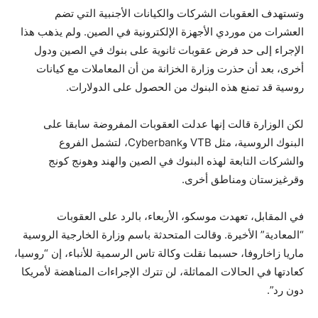
وتستهدف العقوبات الشركات والكيانات الأجنبية التي تضم
العشرات من موردي الأجهزة الإلكترونية في الصين. ولم يذهب هذا
الإجراء إلى حد فرض عقوبات ثانوية على بنوك في الصين ودول
أخرى، بعد أن حذرت وزارة الخزانة من أن المعاملات مع كيانات
روسية قد تمنع هذه البنوك من الحصول على الدولارات.
لكن الوزارة قالت إنها عدلت العقوبات المفروضة سابقا على
البنوك الروسية، مثل VTB وCyberbank، لتشمل الفروع
والشركات التابعة لهذه البنوك في الصين والهند وهونج كونج
وقرغيزستان ومناطق أخرى.
في المقابل، تعهدت موسكو، الأربعاء، بالرد على العقوبات
“المعادية” الأخيرة. وقالت المتحدثة باسم وزارة الخارجية الروسية
ماريا زاخاروفا، حسبما نقلت وكالة تاس الرسمية للأنباء، إن “روسيا،
كعادتها في الحالات المماثلة، لن تترك الإجراءات المناهضة لأمريكا
دون رد”.