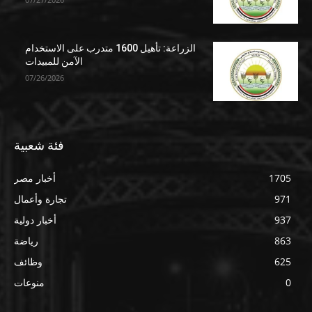
الزراعة: تأهيل 1600 متدرب على الاستخدام
الآمن للمبيدات
07/26/2026
فئة شعبية
1705
أخبار مصر
971
تجارة وأعمال
937
أخبار دولية
863
رياضة
625
وظائف
0
منوعات