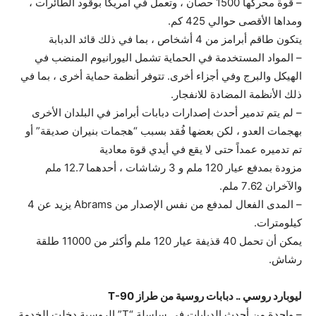
– قوة محركها 1500 حصان ، وتعمل في أمريكا بوقود الطائرات ،
ومداها الأقصى حوالي 425 كم.
يتكون طاقم أبرامز من 4 أشخاص ، بما في ذلك قائد الدبابة
– المواد المستخدمة في الحماية تشمل اليورانيوم المنضب في
الهيكل والبرج وفي أجزاء أخرى. تتوفر أنظمة حماية أخرى ، بما في
ذلك الأنظمة المضادة للانفجار.
– لم يتم تدمير أحدث إصدارات دبابات أبرامز في البلدان الأخرى
بهجمات العدو ، لكن بعضها فُقد بسبب “هجمات بنيران صديقة” أو
تم تدميره عمداً حتى لا يقع في أيدي قوة معادية
مزودة بمدفع عيار 120 ملم و 3 رشاشات ، أحدهما 12.7 ملم
والآخران 7.62 ملم.
– المدى الفعال لمدفع من نفس الإصدار من Abrams يزيد عن 4
كيلومترات.
يمكن أن تحمل 40 قذيفة عيار 120 ملم وأكثر من 11000 طلقة
رشاش.
ليوبارد روسي .. دبابات روسية من طراز T-90
– واحدة من أحدث الدبابات في سلسلة “T” الروسية دخلت الخدمة