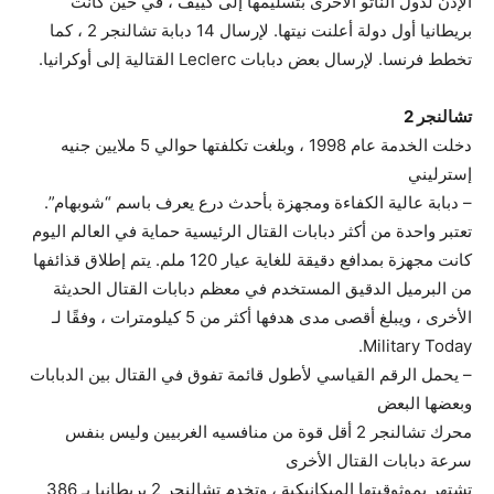
الإذن لدول الناتو الأخرى بتسليمها إلى كييف ، في حين كانت
بريطانيا أول دولة أعلنت نيتها. لإرسال 14 دبابة تشالنجر 2 ، كما
تخطط فرنسا. لإرسال بعض دبابات Leclerc القتالية إلى أوكرانيا.
تشالنجر 2
دخلت الخدمة عام 1998 ، وبلغت تكلفتها حوالي 5 ملايين جنيه
إسترليني
– دبابة عالية الكفاءة ومجهزة بأحدث درع يعرف باسم “شوبهام”.
تعتبر واحدة من أكثر دبابات القتال الرئيسية حماية في العالم اليوم
كانت مجهزة بمدافع دقيقة للغاية عيار 120 ملم. يتم إطلاق قذائفها
من البرميل الدقيق المستخدم في معظم دبابات القتال الحديثة
الأخرى ، ويبلغ أقصى مدى هدفها أكثر من 5 كيلومترات ، وفقًا لـ
Military Today.
– يحمل الرقم القياسي لأطول قائمة تفوق في القتال بين الدبابات
وبعضها البعض
محرك تشالنجر 2 أقل قوة من منافسيه الغربيين وليس بنفس
سرعة دبابات القتال الأخرى
تشتهر بموثوقيتها الميكانيكية ، وتخدم تشالنجر 2 بريطانيا بـ 386