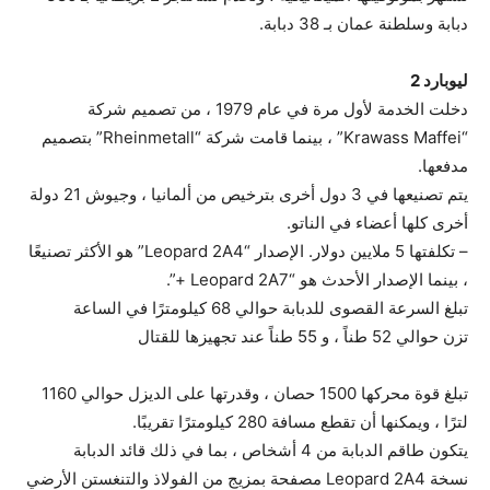
دبابة وسلطنة عمان بـ 38 دبابة.
ليوبارد 2
دخلت الخدمة لأول مرة في عام 1979 ، من تصميم شركة
“Krawass Maffei” ، بينما قامت شركة “Rheinmetall” بتصميم
مدفعها.
يتم تصنيعها في 3 دول أخرى بترخيص من ألمانيا ، وجيوش 21 دولة
أخرى كلها أعضاء في الناتو.
– تكلفتها 5 ملايين دولار. الإصدار “Leopard 2A4” هو الأكثر تصنيعًا
، بينما الإصدار الأحدث هو “Leopard 2A7 +”.
تبلغ السرعة القصوى للدبابة حوالي 68 كيلومترًا في الساعة
تزن حوالي 52 طناً ، و 55 طناً عند تجهيزها للقتال
تبلغ قوة محركها 1500 حصان ، وقدرتها على الديزل حوالي 1160
لترًا ، ويمكنها أن تقطع مسافة 280 كيلومترًا تقريبًا.
يتكون طاقم الدبابة من 4 أشخاص ، بما في ذلك قائد الدبابة
نسخة Leopard 2A4 مصفحة بمزيج من الفولاذ والتنغستن الأرضي