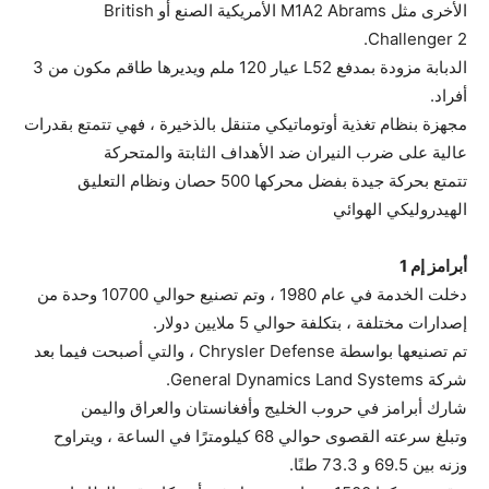
الأخرى مثل M1A2 Abrams الأمريكية الصنع أو British
Challenger 2.
الدبابة مزودة بمدفع L52 عيار 120 ملم ويديرها طاقم مكون من 3
أفراد.
مجهزة بنظام تغذية أوتوماتيكي متنقل بالذخيرة ، فهي تتمتع بقدرات
عالية على ضرب النيران ضد الأهداف الثابتة والمتحركة
تتمتع بحركة جيدة بفضل محركها 500 حصان ونظام التعليق
الهيدروليكي الهوائي
أبرامز إم 1
دخلت الخدمة في عام 1980 ، وتم تصنيع حوالي 10700 وحدة من
إصدارات مختلفة ، بتكلفة حوالي 5 ملايين دولار.
تم تصنيعها بواسطة Chrysler Defense ، والتي أصبحت فيما بعد
شركة General Dynamics Land Systems.
شارك أبرامز في حروب الخليج وأفغانستان والعراق واليمن
وتبلغ سرعته القصوى حوالي 68 كيلومترًا في الساعة ، ويتراوح
وزنه بين 69.5 و 73.3 طنًا.