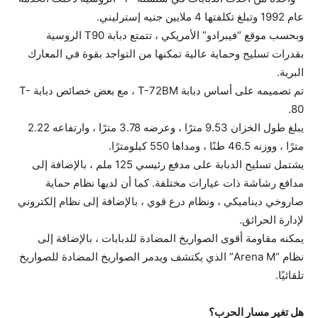
عام 1992 وتبلغ تكلفتها 4 ملايين جنيه إسترليني.
وبحسب موقع “فيبرادو” الأمريكي ، تتمتع دبابة T90 الروسية
بقدرات تسليح وحماية عالية تمكنها من التواجد بقوة في المعارك
البرية.
تم تصميمه على أساس دبابة T-72BM ، مع بعض خصائص دبابة T-
80.
يبلغ طول الخزان 9.53 مترًا ، وعرضه 3.78 مترًا ، وارتفاعه 2.22
مترًا ، ووزنه 46.5 طنًا ، ومداها 550 كيلومترًا.
يشتمل تسليح الدبابة على مدفع رئيسي 125 ملم ، بالإضافة إلى
مدافع رشاشة ذات عيارات مختلفة. كما أن لديها نظام حماية
صاروخي ديناميكي ، ونظام درع قوي ، بالإضافة إلى نظام إلكتروني
لإدارة الحرائق.
يمكنه مقاومة أقوى الصواريخ المضادة للدبابات ، بالإضافة إلى
نظام “Arena M” الذي يكتشف ويدمر الصواريخ المضادة للصواريخ
تلقائيًا.
هل تغير مسار الحرب؟