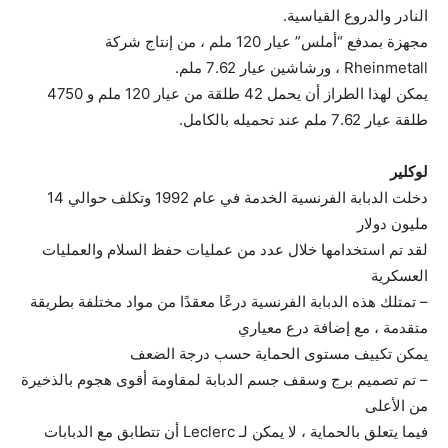
النادر والدروع القياسية.
مجهزة بمدفع “أملس” عيار 120 ملم ، من إنتاج شركة
Rheinmetall ، ورشاشين عيار 7.62 ملم.
يمكن لهذا الطراز أن يحمل 42 طلقة من عيار 120 ملم و 4750
طلقة عيار 7.62 ملم عند تحميله بالكامل.
لوكلير
دخلت الدبابة الفرنسية الخدمة في عام 1992 وتكلف حوالي 14
مليون دولار
لقد تم استخدامها خلال عدد من عمليات حفظ السلام والعمليات
العسكرية
– تمتلك هذه الدبابة الفرنسية درعًا معقدًا من مواد مختلفة بطريقة
متقدمة ، مع إضافة درع معياري
يمكن تكييف مستوى الحماية حسب درجة الضعف
– تم تصميم برج وسقف جسم الدبابة لمقاومة أقوى هجوم بالذخيرة
من الأعلى
فيما يتعلق بالحماية ، لا يمكن لـ Leclerc أن تتطابق مع الدبابات