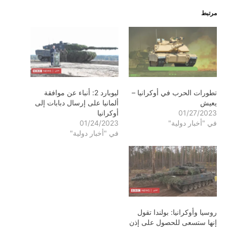
مرتبط
تطورات الحرب في أوكرانيا –
ليوبارد 2: أنباء عن موافقة
يعيش
ألمانيا على إرسال دبابات إلى
01/27/2023
أوكرانيا
في "أخبار دولية"
01/24/2023
في "أخبار دولية"
روسيا وأوكرانيا: بولندا تقول
إنها ستسعى للحصول على إذن