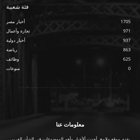
فئة شعبية
1705
أخبار مصر
971
تجارة وأعمال
937
أخبار دولية
863
رياضة
625
وظائف
0
منوعات
معلومات عنا
يقدم موقع ملامح. أحدث ألأخبار وأهم الموضوعات فى الشأن العربى