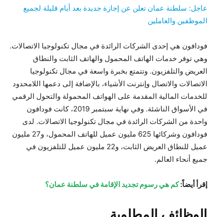
عاجل: سلطنة عمان تعلن عن إجازة جديدة بعد أيام قليلة لجميع
الموظفين والعاملين
فودافون هي إحدى الشركات الرائدة في مجال تكنولوجيا الاتصالات.
وهي توفر خدمات الهاتف المحمول والهاتف الثابت والنطاق
العريض والتلفزيون. وتتمتع بخبرة واسعة في مجال تكنولوجيا
الاتصالات والاتصال وإنترنت الأشياء، بالإضافة إلى دعمها اللامحدود
للخدمات المالية المقدمة على الهواتف المحمولة والتحول الرقمي
في الأسواق الناشئة. وفي نهاية سبتمبر 2019، كانت فودافون
واحدة من الشركات الرائدة في مجال تكنولوجيا الاتصالات. لدى
فودافون وشركائها 625 مليون عميل للهاتف المحمول، و27 مليون
عميل للنطاق العريض الثابت، و22 مليون عميل للتلفزيون في
جميع أنحاء العالم.
إقرأ أيضاً:
كم هي رسوم تجديد الإقامة في سلطنة عمان؟
الوظائف المطلوبة