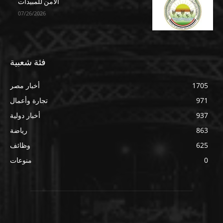
الآمن للمبيدات
07/26/2026
فئة شعبية
1705
أخبار مصر
971
تجارة وأعمال
937
أخبار دولية
863
رياضة
625
وظائف
0
منوعات