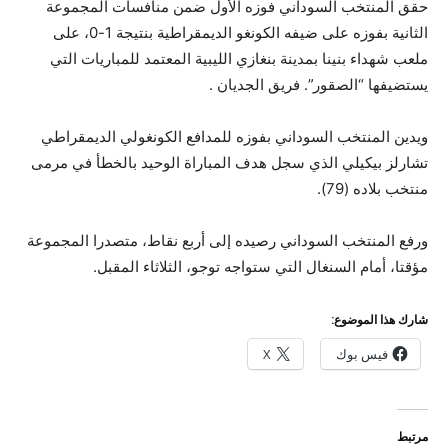
حقق المنتخب السوداني فوزه الأول ضمن منافسات المجموعة
الثانية بفوزه على ضيفه الكونغو الديمقراطية بنتيجة 1-0، على
ملعب شهداء بنينا بمدينة بنغازي الليبية المعتمد للمباريات التي
يستضيفها “الصقور”. فريق الجديان .
ويدين المنتخب السوداني بفوزه للمدافع الكونغولي الديمقراطي
تشارلز بيكيلي الذي سجل هدف المباراة الوحيد بالخطأ في مرمى
منتخب بلاده (79).
ورفع المنتخب السوداني رصيده إلى أربع نقاط، متصدرا المجموعة
مؤقتا، أمام السنغال التي ستواجه توجو، الثلاثاء المقبل.
شارك هذا الموضوع:
فيس بوك
X
مرتبط