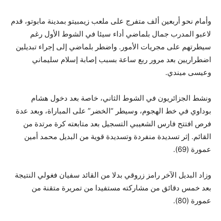
وأمام نحو أربعين ألف متفرج على ملعب زيمبيتو بمدينة مابوتو، قدم
لاعبو المدرب جمال بلماضي أداء سيئا في الشوط الأول رغم
سيطرتهم على مجريات الأمور. واضطر بلماضي إلى إجراء تبديلين
اضطراريين بعد مرور ربع ساعة بسبب إصابة إسلام سليماني
وعيسى ميندي.
ونشط الجزائريون في الشوط الثاني، خاصة بعد دخول هشام
بوداوي في خط الهجوم، وسيطر “الخضر” على المباراة، وبعد عدة
فرص افتتح فارس الشعيبي التسجيل بعد متابعته كرة مرتدة من
القائم. إثر تسديدة منفردة وتسديدة قوية من البديل محمد أمين
عمورة (69).
وزاد البديل الآخر رامز زروقي بدلا من القائد سفيان فغولي النتيجة
بعد خمس دقائق من مشاركته مستفيدا من تمريرة متقنة من
عمورة (80).