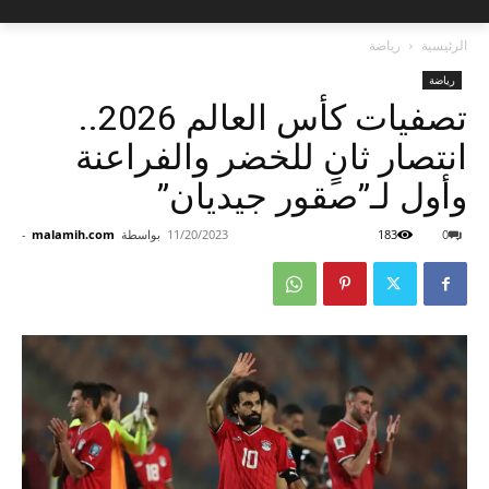
الرئيسية
رياضة
رياضة
تصفيات كأس العالم 2026..
انتصار ثانٍ للخضر والفراعنة
وأول لـ”صقور جيديان”
0
183
11/20/2023
بواسطة
malamih.com
-