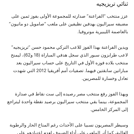
ثنائي تريزيجيه
عزز منتخب “الفراعنة” صدارته للمجموعة الأولى بفوز ثمين على
مضيفه سيراليون بهدفين نظيفين على ملعب “صامويل دو مانيون”
بالعاصمة الليبيرية مونروفيا.
ويدين الفراعنة بهذا الفوز للاعب التركي محمود حسن “تريزيجيه”
لاعب طرابزون سبور الذي سجل هدفي المباراة (18 و62)، ليمنح
منتخب بلاده فوزه الأول في التاريخ على حساب سيراليون بعد
مباراتين سابقتين فيهما. تصفيات أمم أفريقيا 2012 التي شهدت
تعادل وخسارة للمصريين.
وبهذا الفوز رفع منتخب مصر رصيده إلى ست نقاط في صدارة
المجموعة، بينما بقي منتخب سيراليون برصيد نقطة واحدة ليتراجع
إلى المركز الخامس.
وسيطر المصريون نسبيا على الأحداث رغم المناخ الحار والرطوبة
العالية، كما أثر الملعب على أداء الضيوف لعدم اعتيادهم على