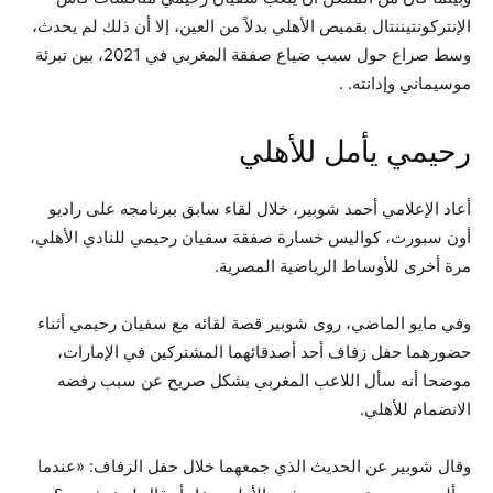
الإنتركونتيننتال بقميص الأهلي بدلاً من العين، إلا أن ذلك لم يحدث،
وسط صراع حول سبب ضياع صفقة المغربي في 2021، بين تبرئة
موسيماني وإدانته. .
رحيمي يأمل للأهلي
أعاد الإعلامي أحمد شوبير، خلال لقاء سابق ببرنامجه على راديو
أون سبورت، كواليس خسارة صفقة سفيان رحيمي للنادي الأهلي،
مرة أخرى للأوساط الرياضية المصرية.
وفي مايو الماضي، روى شوبير قصة لقائه مع سفيان رحيمي أثناء
حضورهما حفل زفاف أحد أصدقائهما المشتركين في الإمارات،
موضحا أنه سأل اللاعب المغربي بشكل صريح عن سبب رفضه
الانضمام للأهلي.
وقال شوبير عن الحديث الذي جمعهما خلال حفل الزفاف: «عندما