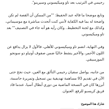
رحيمي في الترتيب بعد تاو وميكيسوني وسيرينو”.
وتابع موضحا ما قاله عبد الحفيظ: “”من الممكن أن القصة لم تكن
واضحة له بما فيه الكفاية لأنني كنت أتحدث مباشرة مع موسيماني،
وكذلك مع لجنة التخطيط.. وكان رأيه هو أنه جاء في التصنيف”” بعد
تاو وميكيسوني.
وفي النهاية، انضم تاو وميكيسوني للأهلي، فالأول لا يزال يدافع عن
اللون الأحمر، والأخير ينشط حاليًا ضمن صفوف أونياو دو سونجو
الموزمبيقي.
من جانبه، يواصل سفيان رحيمي التألق مع العين، حيث نجح حتى
الآن في تقديم 93 مساهمة تهديفية بين تسجيل وتمريرة حاسمة،
أبرزها كان في النسخة الماضية من دوري أبطال آسيا، عندما قاد
فريق كريسبو للرفع. العنوان.
شارك هذا الموضوع: