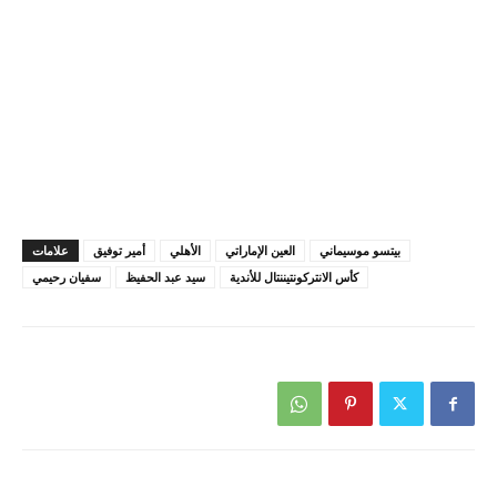
بيتسو موسيماني
العين الإماراتي
الأهلي
أمير توفيق
علامات
كأس الانتركونتيننتال للأندية
سيد عبد الحفيظ
سفيان رحيمي