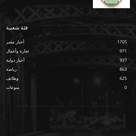
فئة شعبية
1705
أخبار مصر
971
تجارة وأعمال
937
أخبار دولية
863
رياضة
625
وظائف
0
منوعات