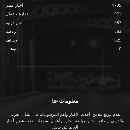
1705
أخبار مصر
971
تجارة وأعمال
937
أخبار دولية
863
رياضة
625
وظائف
0
منوعات
معلومات عنا
يقدم موقع ملامح. أحدث ألأخبار وأهم الموضوعات فى الشأن العربى
والدولى. وظائف أخبار. رياضه. تجاره وأعمال. منوعات. تحت شعار أخبار
العالم بين يديك.