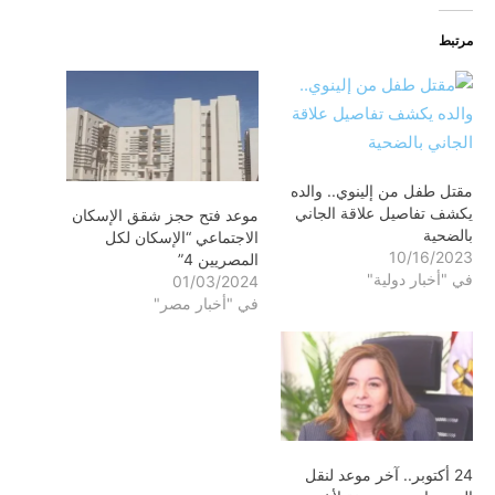
مرتبط
مقتل طفل من إلينوي.. والده
يكشف تفاصيل علاقة الجاني
موعد فتح حجز شقق الإسكان
بالضحية
الاجتماعي “الإسكان لكل
10/16/2023
المصريين 4”
في "أخبار دولية"
01/03/2024
في "أخبار مصر"
24 أكتوبر.. آخر موعد لنقل