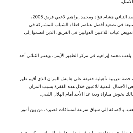
لأمثل.
قام الجهاز الفني للزمالك بقيادة معتمد جمال، بتصعيد الثنائي هشام فؤاد ومحمد إبراهيم لاعبي فريق 2005،
لمتبعة في تصعيد أفضل عناصر قطاع الشباب للمشاركة في
 تعويض غياب اللاعبين الدوليين في الفريق، الذين انضموا إلى
يلعب محمد إبراهيم في مركز الظهير الأيمن، ويعتبر الثنائي أحد
ك، حصة تدريبية تأهيلية خفيفة على هامش المران الذي أقيم ظهر
يض الأحمال البدنية للاعبين خلال هذه الفقرة بسبب المران
الك بخوض مباراة ودية غدا الأحد أمام الهلال الليبي.
عب، بالإضافة إلى سباق سرعة لمسافات قصيرة، من بين أمور
عبد الرحمن نفاد تدريبات قوية على هامش المران. وركز محمد