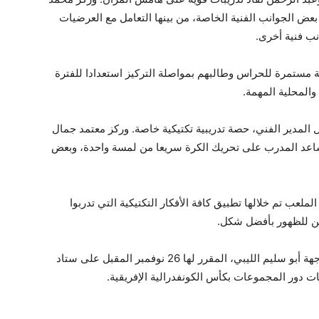
 الجوانب الفنية الخاصة، من بينها التعامل مع العرضيات
ب فنية أخرى.
ستمرة للحراس وطالبهم بمواصلة التركيز استعدادا للفترة
والمحلية المهمة.
ل المدير الفني، حصة تدريبية تكتيكية خاصة. وركز معتمد جمال
ساعد المدرب على تحريك الكرة سريعا من لمسة واحدة، وبعض
لعب تم خلالها تطبيق كافة الأفكار التكتيكية التي تدربوا
بين للظهور بأفضل شكل.
يستعد الفريق الأول لكرة القدم بنادي الزمالك لمواجهة أبو سليم الليبي، المقرر لها 26 نوفمبر المقبل على ستاد
ت دور المجموعات بكأس الكونفدرالية الإفريقية.