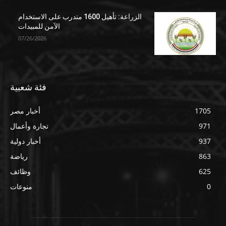
الزراعة: تأهيل 1600 متدرب على الاستخدام
الآمن للمبيدات
07/26/2026
فئة شعبية
1705
أخبار مصر
971
تجارة وأعمال
937
أخبار دولية
863
رياضة
625
وظائف
0
منوعات