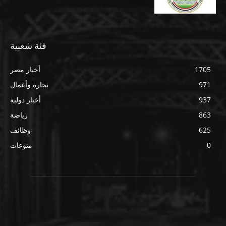
فئة شعبية
1705
أخبار مصر
971
تجارة وأعمال
937
أخبار دولية
863
رياضة
625
وظائف
0
منوعات