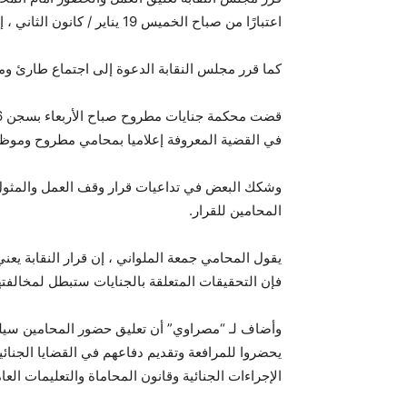
اعتبارًا من صباح الخميس 19 يناير / كانون الثاني ، إلى أجل غير مسمى. بسبب أزمة محامي مطروح.
كما قرر مجلس النقابة الدعوة إلى اجتماع طارئ ومشترك ل
في القضية المعروفة إعلاميا بمحامي مطروح ومو
وشكك البعض في تداعيات قرار وقف العمل والمثول أ
المحامين للقرار.
يقول المحامي جمعة الملواني ، إن قرار النقابة يعن
فإن التحقيقات المتعلقة بالجنايات ستبطل لمخالفتها نص المادة 124 من قانون 
وأضاف لـ “مصراوي” أن تعليق حضور المحامين سيلغي
يحضروا للمرافعة وتقديم دفاعهم في القضايا الجنائي
الإجراءات الجنائية وقانون المحاماة والتعليمات العامة