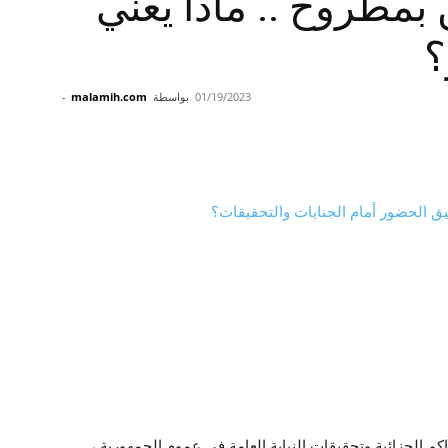
محامين بمطروح .. ماذا يعني
؟
01/19/2023
بواسطة
malamih.com
-
م الجزائية وتحقيقات النيابة العامة في عموم الجمهورية ،