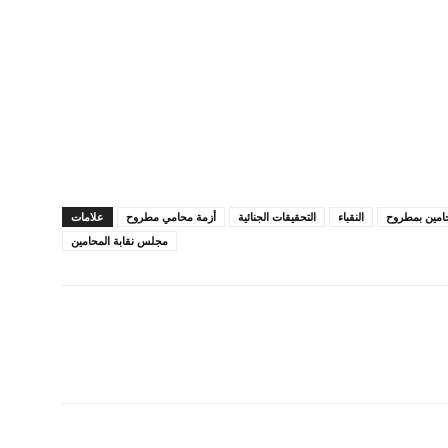
النقباء
التحقيقات الجنائية
أزمة محامي مطروح
علامات
مجلس نقابة المحامين