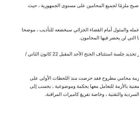
 أصبح ملزمًا لجميع المحامين على مستوى الجمهورية ، حيث
 عمله والمثول أمام القضاء الجزائي سيخضعه للتأديب ، موضحا
ا التي لن يحضر فيها المحامون.
واستأنف محامي الدفاع عن المتهمين الحكم ، وتقرر تحديد جلسة استئناف الجنح الأحد المقبل 22 كانون الثاني /
ق بأزمة محامي مطروح فقد حرصت منذ اللحظات الأولى على
معنية بالأزمة للتعامل معها بحكمة وموضوعية ، بحسب إلى
ردية والتقنية ، وخاصة تفريغ كاميرات المراقبة.