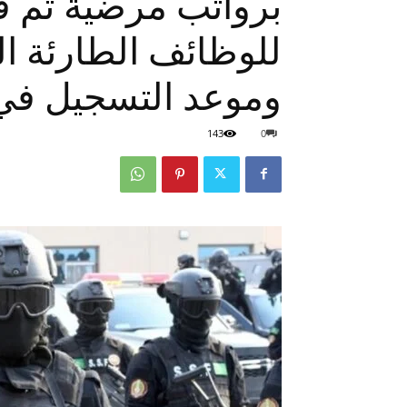
برواتب مرضية تم ف
وموعد التسجيل في
143
0