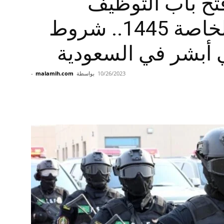
تح باب التوظيف
للوظائف الطارئة الخاصة 1445.. شروط
 أبشر في السعودية
10/26/2023
بواسطة
malamih.com
-