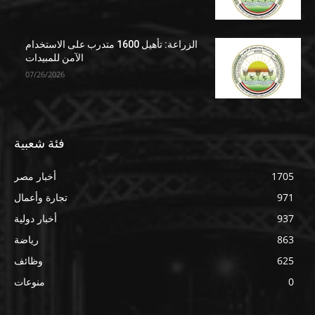
الزراعة: تأهيل 1600 متدرب على الاستخدام
الآمن للمبيدات
07/26/2026
فئة شعبية
1705
أخبار مصر
971
تجارة وأعمال
937
أخبار دولية
863
رياضة
625
وظائف
0
منوعات