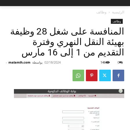
الرئيسية
وظائف
وظائف
المنافسة على شغل 28 وظيفة
بهيئة النقل النهري وفترة
التقديم من 1 إلى 16 مارس
0
146
02/18/2024
بواسطة
malamih.com
-