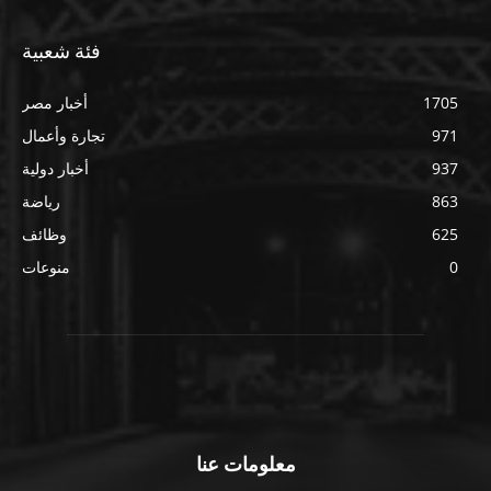
فئة شعبية
1705
أخبار مصر
971
تجارة وأعمال
937
أخبار دولية
863
رياضة
625
وظائف
0
منوعات
معلومات عنا