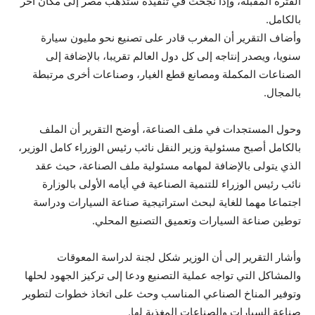
الفترة المقبلة، وإذا نجحت في تنفيذه ستذهب مصر إلى مكان آخر
بالكامل.
وأضاف التقرير أن المغرب قادر على تصنيع نحو مليون سيارة
سنويا، ويصدر إنتاجه إلى كل دول العالم تقريبا، بالإضافة إلى
الصناعات المكملة ومصانع قطع الغيار، وصناعات أخرى مرتبطة
بالمجال.
وحول المستجدات في ملف الصناعة، أوضح التقرير أن الملف
بالكامل أصبح مسئولية وزير النقل نائب رئيس الوزراء كامل الوزير،
الذي يتولى بالإضافة لمهامه مسئولية ملف الصناعة، حيث عقد
نائب رئيس الوزراء للتنمية الصناعية في أيامه الأولى بالوزارة
اجتماعا مهما للغاية لبحث استراتيجية صناعة السيارات ودراسة
توطين صناعة السيارات وتعميق التصنيع المحلي.
وأشار التقرير إلى أن الوزير شكل لجنة لدراسة المعوقات
والمشاكل التي تواجه عملية التصنيع ودعا إلى تركيز الجهود لحلها
وتوفير المناخ الصناعي المناسب وحث على اتخاذ خطوات لتطوير
صناعة السيارات والصناعات المغذية لها.