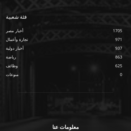
فئة شعبية
1705
أخبار مصر
971
تجارة وأعمال
937
أخبار دولية
863
رياضة
625
وظائف
0
منوعات
معلومات عنا