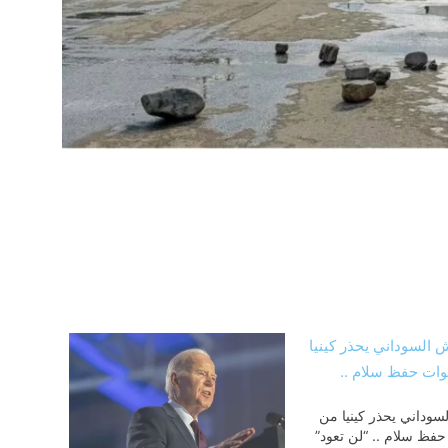
لسوداني يحذر كينيا من
فظ سلام .. “لن تعود”