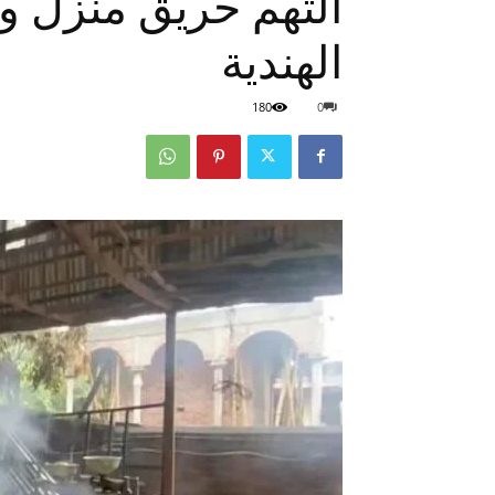
التهم حريق منزل وزي
الهندية
180
0