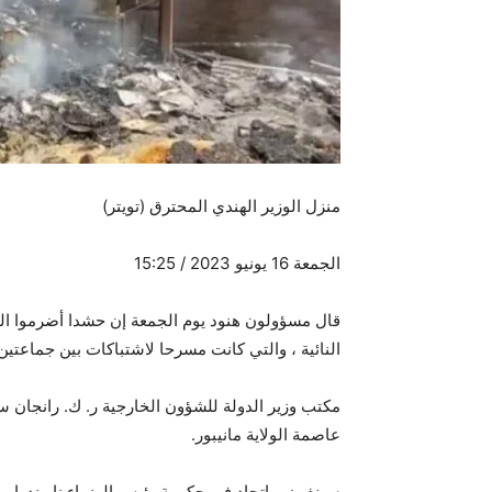
منزل الوزير الهندي المحترق (تويتر)
الجمعة 16 يونيو 2023 / 15:25
قال مسؤولون هنود يوم الجمعة إن حشدا أضرموا النا
النائية ، والتي كانت مسرحا لاشتباكات بين جماعتين
مكتب وزير الدولة للشؤون الخارجية ر. ك. رانجان س
عاصمة الولاية مانيبور.
سينغ وزير اتحاد في حكومة رئيس الوزراء ناريندرا م