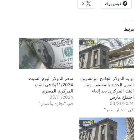
فيس بوك
X
مرتبط
نهاية الدولار الجامح.. ومشروع
سعر الدولار اليوم السبت
القرن الجديد بالمقطم.. ونية
5/11/2024 في البنك
البنك المركزي بعد إلغاء
المركزي المصري
اجتماع مارس
05/11/2024
03/21/2024
في "تجارة وأعمال"
في "أخبار مصر"