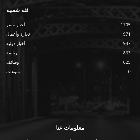
فئة شعبية
1705
أخبار مصر
971
تجارة وأعمال
937
أخبار دولية
863
رياضة
625
وظائف
0
منوعات
معلومات عنا