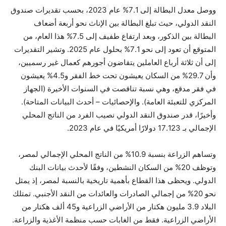
ووصل معدل البطالة إلى 7.1% عام 2023، بحسب تقديرات صندوق
النقد الدولي، حيث تبلغ البطالة بين الإناث نحو أربعة أضعاف
البطالة بين الذكور، وبعد ارتفاع طفيف إلى 7.5% هذا العام، من
المتوقع أن تعود إلى نحو 7.1% بحلول عام 2025. وتشير التقديرات
إلى أن ثلاثة أرباع العاملين يتقاضون أجورهم كعمال غير رسميين،
وأن 29.7% من السكان يعيشون تحت خط الفقر و4.5% يعيشون
في فقر مدقع، وهي نسبة تناقصت في السنوات الأخيرة (الجهاز
المركزي للتعبئة العامة). والإحصائيات – أحدث البيانات المتاحة).
وأخيرًا، قدر صندوق النقد الدولي نصيب الفرد من الناتج المحلي
الإجمالي بـ 17.123 دولارًا أمريكيًا في عام 2023.
وتساهم الزراعة بنسبة 10.9% من الناتج المحلي الإجمالي لمصر،
وتوظف 20% من السكان النشطين، وفقًا لأحدث بيانات البنك
الدولي. ويحظى هذا القطاع بأهمية تاريخية بالنسبة لمصر، إذ يمثل
نحو 20% من إجمالي الصادرات والعائدات من النقد الأجنبي. تمتلك
البلاد 3.9 مليون هكتار من الأراضي الزراعية و45 ألف هكتار من
الأراضي الزراعية. فقط من الغابات حسب منظمة الأغذية والزراعة.