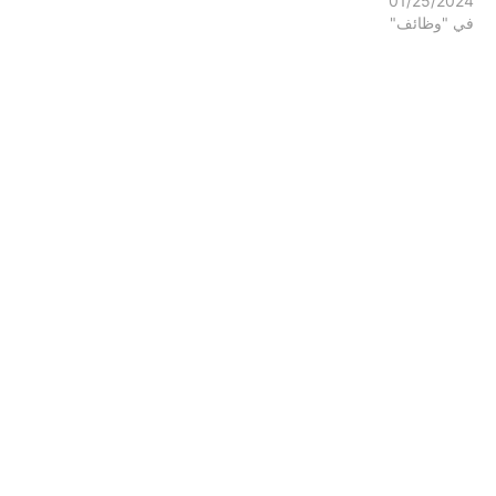
01/25/2024
في "وظائف"