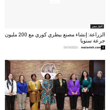
أخبار مصر
الزراعة: إنشاء مصنع بيطري كوري مع 200 مليون
جرعة سنويا
05/16/2025
-
malamih.com
0