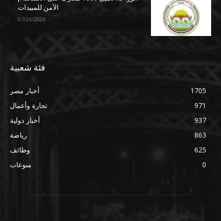
الآمن للمبيدات
07/26/2026
فئة شعبية
1705
أخبار مصر
971
تجارة وأعمال
937
أخبار دولية
863
رياضة
625
وظائف
0
منوعات