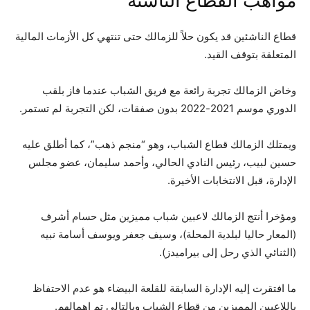
مواهب القطاع الناشئة
قطاع الناشئين قد يكون حلاً للزمالك حتى تنتهي كل الأزمات المالية
المتعلقة بتوقف القيد.
وخاض الزمالك تجربة رائعة مع فريق الشباب عندما فاز بلقب
الدوري موسم 2021-2022 بدون صفقات، لكن التجربة لم تستمر.
ويمتلك الزمالك قطاع الشباب، وهو “منجم ذهب”، كما أطلق عليه
حسين لبيب، رئيس النادي الحالي، وأحمد سليمان، عضو مجلس
الإدارة، قبل الانتخابات الأخيرة.
ومؤخرا أنتج الزمالك لاعبين شباب مميزين مثل حسام أشرف
(المعار حاليا لبلدية المحلة)، وسيف جعفر ويوسف أسامة نبيه
(الثنائي الذي رحل إلى بيراميدز).
ما افتقرت إليه الإدارة السابقة للقلعة البيضاء هو عدم الاحتفاظ
باللاعبين المميزين من قطاع الشباب وبالتالي تم إهمالهم.