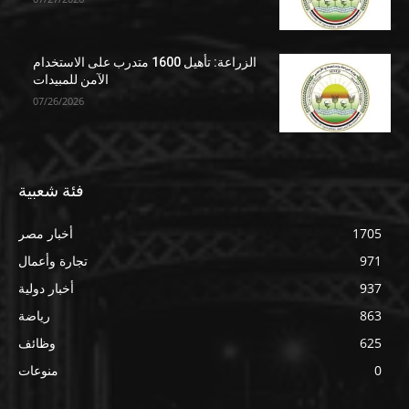
الزراعة: تأهيل 1600 متدرب على الاستخدام
الآمن للمبيدات
07/26/2026
فئة شعبية
1705
أخبار مصر
971
تجارة وأعمال
937
أخبار دولية
863
رياضة
625
وظائف
0
منوعات