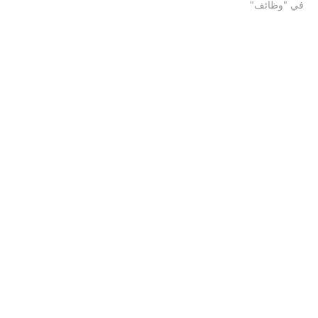
في "وظائف"