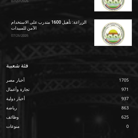
07/27/2026
الزراعة: تأهيل 1600 متدرب على الاستخدام
الآمن للمبيدات
07/26/2026
فئة شعبية
1705
أخبار مصر
971
تجارة وأعمال
937
أخبار دولية
863
رياضة
625
وظائف
0
منوعات