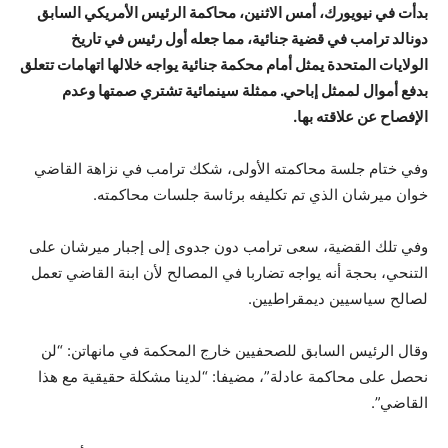
بدأت في نيويورك، أمس الاثنين، محاكمة الرئيس الأمريكي السابق
دونالد ترامب في قضية جنائية، مما جعله أول رئيس في تاريخ
الولايات المتحدة يمثل أمام محكمة جنائية يواجه خلالها اتهامات تتعلق
بدفع أموال لممثل إباحي. ممثلة سينمائية تشتري صمتها وعدم
الإفصاح عن علاقته بها.
وفي ختام جلسة محاكمته الأولى، شكك ترامب في نزاهة القاضي
خوان ميرشان الذي تم تكليفه برئاسة جلسات محاكمته.
وفي تلك القضية، سعى ترامب دون جدوى إلى إجبار ميرشان على
التنحي، بحجة أنه يواجه تضاربا في المصالح لأن ابنة القاضي تعمل
لصالح سياسيين ديمقراطيين.
وقال الرئيس السابق للصحفيين خارج المحكمة في مانهاتن: “لن
نحصل على محاكمة عادلة”، مضيفا: “لدينا مشكلة حقيقية مع هذا
القاضي”.