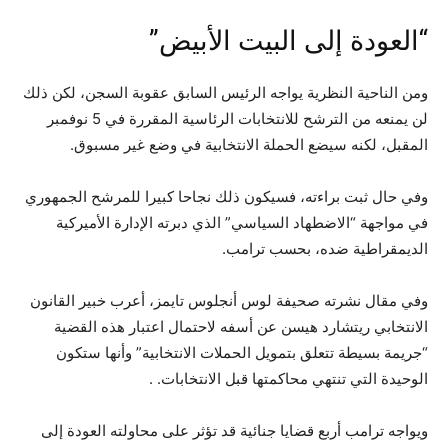
“العودة إلى البيت الأبيض”
ومن الناحية النظرية يواجه الرئيس السابق عقوبة السجن، لكن ذلك
لن يمنعه من الترشح للانتخابات الرئاسية المقررة في 5 نوفمبر
المقبل، لكنه سيضع الحملة الانتخابية في وضع غير مسبوق.
وفي حال ثبت براءته، فسيكون ذلك نجاحا كبيرا للمرشح الجمهوري
في مواجهة “الاضطهاد السياسي” الذي دبرته الإدارة الأميركية
الديمقراطية ضده، بحسب ترامب.
وفي مقال نشرته صحيفة لوس أنجلوس تايمز، أعرب خبير القانون
الانتخابي ريتشارد هيسن عن أسفه لاحتمال اعتبار هذه القضية
“جريمة بسيطة تتعلق بتمويل الحملات الانتخابية” وأنها ستكون
الوحيدة التي تنتهي محاكمتها قبل الانتخابات. .
ويواجه ترامب أربع قضايا جنائية قد تؤثر على محاولته العودة إلى