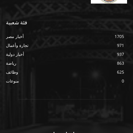
فئة شعبية
1705
أخبار مصر
971
تجارة وأعمال
937
أخبار دولية
863
رياضة
625
وظائف
0
منوعات