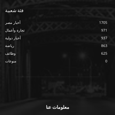
فئة شعبية
1705
أخبار مصر
971
تجارة وأعمال
937
أخبار دولية
863
رياضة
625
وظائف
0
منوعات
معلومات عنا