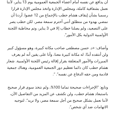
أن يدافع عن نفسه أمام أعضاء الجمعية العمومية يوم 13 يناير، لأننا
نعمل بشفافية كاملة، ومجلس الإدارة واتخذ مجلس الإدارة قرارا
رسميا بشأن إيقاف هشام حطب بالإجماع من 12 عضوا. أردنا أن
نمضي بهدوء من منطلق أنني أحترم سمعة مصر، لكن حطب يصر
على التصعيد، ولم يصلنا خطاب إلا في 3 يناير، وتم مخاطبة اللجنة
الأولمبية الدولية بكل الأمور”.
وأضاف: «د. حسن مصطفى صاحب مكانة كبيرة، وهو مسؤول كبير
ولن أنتقده أبدًا. له مكانة كبيرة معنا، وأنا على يقين أنه لم يعرف
المبررات والأمور المتعلقة بقرار إقالة رئيس اللجنة الأولمبية. شعار
هشام حطب كان دائما تعظيم دور الجمعية العمومية، وهناك جمعية
قادمة ومن حقه الدفاع عن نفسه”. “.
وتابع: “الإجراءات صحيحة تماما 100%، ولم نتخذ سوى قرار صحيح
باستبعاد هشام حطب، ولن نكشف عن المزيد من التفاصيل الآن،
لأننا نعمل بشكل صحيح من أجل سمعة مصر، ولا نريد”. لتوجيه
الاتهامات ضد أي شخص”.