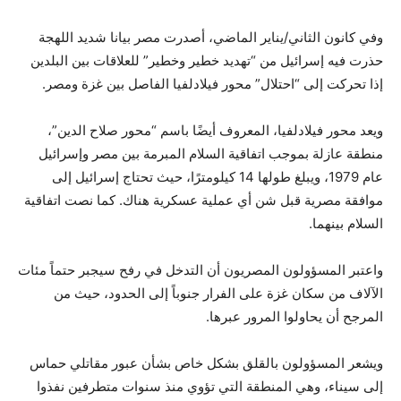
وفي كانون الثاني/يناير الماضي، أصدرت مصر بيانا شديد اللهجة
حذرت فيه إسرائيل من “تهديد خطير وخطير” للعلاقات بين البلدين
إذا تحركت إلى “احتلال” محور فيلادلفيا الفاصل بين غزة ومصر.
ويعد محور فيلادلفيا، المعروف أيضًا باسم “محور صلاح الدين”،
منطقة عازلة بموجب اتفاقية السلام المبرمة بين مصر وإسرائيل
عام 1979، ويبلغ طولها 14 كيلومترًا، حيث تحتاج إسرائيل إلى
موافقة مصرية قبل شن أي عملية عسكرية هناك. كما نصت اتفاقية
السلام بينهما.
واعتبر المسؤولون المصريون أن التدخل في رفح سيجبر حتماً مئات
الآلاف من سكان غزة على الفرار جنوباً إلى الحدود، حيث من
المرجح أن يحاولوا المرور عبرها.
ويشعر المسؤولون بالقلق بشكل خاص بشأن عبور مقاتلي حماس
إلى سيناء، وهي المنطقة التي تؤوي منذ سنوات متطرفين نفذوا