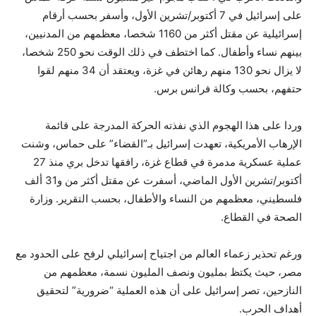
على إسرائيل في 7 أكتوبر/تشرين الأول، وأسفر بحسب أرقام
إسرائيلية عن مقتل أكثر من 1160 شخصا، معظمهم من المدنيين،
بينهم نساء وأطفال. كما اختطف في ذلك الوقت نحو 250 شخصا،
لا يزال نحو 130 منهم رهائن في غزة، ويعتقد أن 34 منهم لقوا
حتفهم، بحسب وكالة فرانس برس.
وردا على هذا الهجوم الذي نفذته الحركة المدرجة على قائمة
الإرهاب الأمريكية، تعهدت إسرائيل بـ”القضاء” على حماس، وشنت
عملية عسكرية مدمرة في قطاع غزة، رافقها تدخل بري منذ 27
أكتوبر/تشرين الأول الماضي، أسفرت عن مقتل أكثر من و31 ألف
فلسطيني، معظمهم من النساء والأطفال، بحسب التقرير. وزارة
الصحة في القطاع.
ورغم تحذير زعماء العالم من اجتياح إسرائيلي لرفح على الحدود مع
مصر، حيث يكتظ بمليون ونصف المليون نسمة، معظمهم من
النازحين، تصر إسرائيل على أن هذه العملية “ضرورية” لتحقيق
أهداف الحرب.