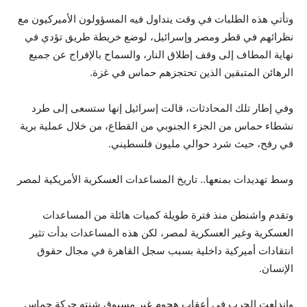
وتأتي هذه الطلبات في وقت يتداول فيه المسؤولون الأميركيون مع
نظرائهم في قطر ومصر وإسرائيل، لوضع خريطة طريق تؤدي في
نهاية المطاف إلى وقف إطلاق النار، والسماح بالإفراج عن جميع
الرهائن المتبقين الذين تحتجزهم حماس في غزة.
وفي إطار تلك المحادثات، قالت إسرائيل إنها ستسعى إلى طرد
نشطاء حماس من الجزء الجنوبي من القطاع، من خلال عملية برية
في رفح، حيث شرد حوالي مليون فلسطيني.
وسط تهديدات بمنعها.. تاريخ المساعدات العسكرية الأمريكية لمصر
وتقدم واشنطن منذ فترة طويلة كميات هائلة من المساعدات
العسكرية وغير العسكرية لمصر، لكن هذه المساعدات بدأت تثير
انتقادات أميركية داخلية بسبب سجل القاهرة في مجال حقوق
الإنسان.
واندلعت الحرب في أعقاب هجوم غير مسبوق شنته حركة حماس