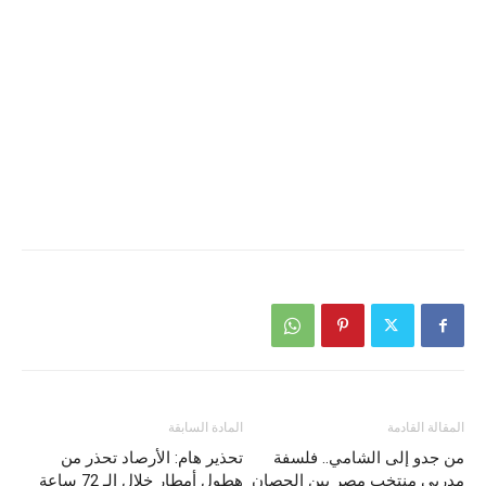
المقالة القادمة
المادة السابقة
من جدو إلى الشامي.. فلسفة
تحذير هام: الأرصاد تحذر من
مدربي منتخب مصر بين الحصان
هطول أمطار خلال الـ 72 ساعة