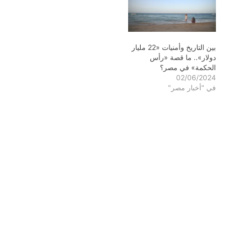
بين التاريخ وأمنيات «22 مليار
دولار».. ما قصة «رأس
الحكمة» في مصر؟
02/06/2024
في "أخبار مصر"