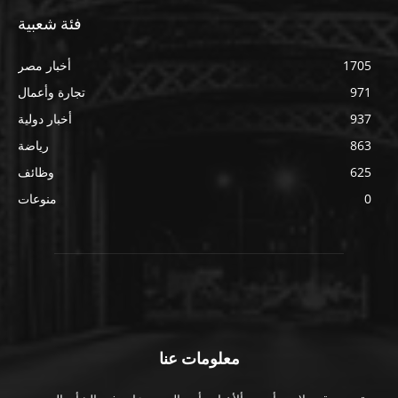
فئة شعبية
1705
أخبار مصر
971
تجارة وأعمال
937
أخبار دولية
863
رياضة
625
وظائف
0
منوعات
معلومات عنا