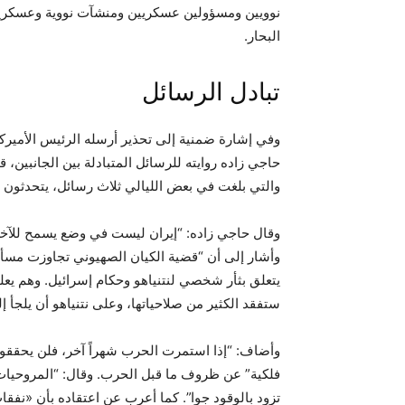
نوويين ومسؤولين عسكريين ومنشآت نووية وعسكرية 
البحار.
تبادل الرسائل
وفي إشارة ضمنية إلى تحذير أرسله الرئيس الأمير
حاجي زاده روايته للرسائل المتبادلة بين الجانبين، قا
والتي بلغت في بعض الليالي ثلاث رسائل، يتحدثون في
وقال حاجي زاده: “إيران ليست في وضع يسمح للآخري
وأشار إلى أن “قضية الكيان الصهيوني تجاوزت مسألة 
يتعلق بثأر شخصي لنتنياهو وحكام إسرائيل. وهم يعلم
ستفقد الكثير من صلاحياتها، وعلى نتنياهو أن يلجأ إ
وأضاف: “إذا استمرت الحرب شهراً آخر، فلن يحققوا 
فلكية” عن ظروف ما قبل الحرب. وقال: “المروحيات ال
تزود بالوقود جوا”. كما أعرب عن اعتقاده بأن «نفقا