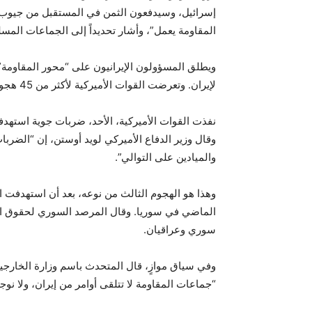
إسرائيل، وسيدفعون الثمن في المستقبل من جيوب دا
المقاومة يعمل”، وأشار تحديداً إلى الجماعات المسل
ويطلق المسؤولون الإيرانيون على “محور المقاومة” 
لإيران. وتعرضت القوات الأميركية لأكثر من 45 هجوماً من قبل جماعات موالية لإيران في سوريا والعراق.
نفذت القوات الأميركية، الأحد، ضربات جوية استه
وقال وزير الدفاع الأميركي لويد أوستن، إن “الضر
والميادين على التوالي”.
وهذا هو الهجوم الثالث من نوعه، بعد أن استهدفت الق
الماضي في سوريا. وقال المرصد السوري لحقوق الإنس
سوري وعراقيان.
وفي سياق موازٍ، قال المتحدث باسم وزارة الخارجية 
“جماعات المقاومة لا تتلقى أوامر من إيران، ولا نوجه