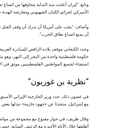
وتابع: “إيران أعلنت منذ البداية مخاوفها من اتساع
الأميركي لجرائم الكيان الصهيوني ومعارضة الهدنة س
وأضاف: “يجب على أمريكا أن تدرك أن وقف القتل ف
أن يمنع اتساع نطاق الحرب”.
وجدد الكنعاني موقف بلاده الرافض للمبادرة العربية 
حكومة فلسطينية واحدة من البحر إلى النهر، وهو ما أ
استفتاء لجميع المواطنين الفلسطينيين موثق في الأ
“نظرية بن غوريون”
في غضون ذلك، جدد وزير الخارجية الإيراني الأسب
مع إسرائيل، متحدثا عن «جهود حازمة» تبذلها بعض 
وقال ظريف، في حوار مفتوح مع مجموعة من مواطنيه
أطلقها خلال الأيام الأخيرة مع الرئيس السابق حس