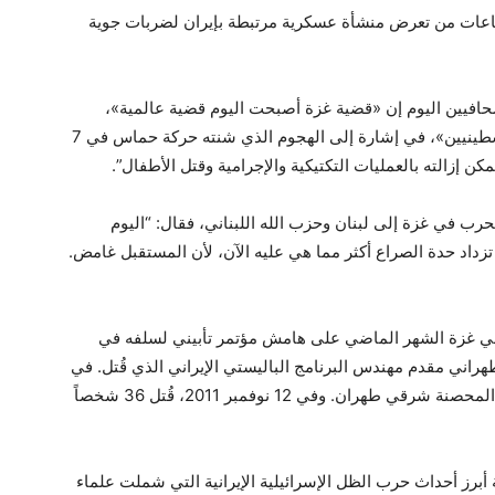
اعات من تعرض منشأة عسكرية مرتبطة بإيران لضربات جوية
صحافيين اليوم إن «قضية غزة أصبحت اليوم قضية عالمية»،
متحدثاً عن «انتصار استراتيجي كبير للمقاتلين الفلسطينيين»، في إشارة إلى الهجوم الذي شنته حركة حماس في 7
مكن إزالته بالعمليات التكتيكية والإجرامية وقتل الأطفال”.
رب في غزة إلى لبنان وحزب الله اللبناني، فقال: “اليوم
داد حدة الصراع أكثر مما هي عليه الآن، لأن المستقبل غامض.
ب في غزة الشهر الماضي على هامش مؤتمر تأبيني لسلفه في
اني مقدم مهندس البرنامج الباليستي الإيراني الذي قُتل. في
انفجار ضخم هز مصنعاً للصواريخ في منطقة مالارد المحصنة شرقي طهران. وفي 12 نوفمبر 2011، قُتل 36 شخصاً
 أبرز أحداث حرب الظل الإسرائيلية الإيرانية التي شملت علماء