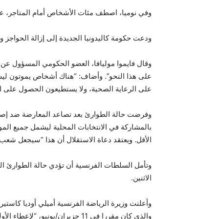
وفي نوميا، اصطف مئات الأشخاص أمام المتاجر، على 
ودعت حكومة كاليدونيا الجديدة إلى إزالة الحواجز و
وقال فايموا موليافا، العضو الحكومي المسؤول عن ال
على هذا النحو”. وأضاف: “هناك أشخاص يموتون ليس
على الرعاية الصحية، ولا يستطيعون الحصول على ال
وفرضت حالة الطوارئ بعد تصاعد المعارضة ضد إص
بالمشاركة في الانتخابات المحلية ليشمل جميع الم
الأقل. ويعتقد دعاة الاستقلال أن هذا “سيجعل شعب ال
وتأمل السلطات الفرنسية أن تؤدي حالة الطوارئ ال
الاثنين.
وأعلنت وزيرة الرياضة الفرنسية أميلي أوديا كاستيرا،
والذي كان مقررا في 11 حزيران/يونيو، “لإعطاء الأولوية لعودة الهدوء”.