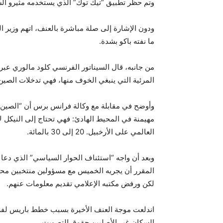
وتم حظر تطبيق “تيك توك” الذي يستخدمه مثيرو ال
ودون الإشارة إلى صلة مباشرة بالعنف، اتهم وزير ا
ما نفته باكو بشدة.
من جانبه، قال السيناتور الفرنسي كلود مالوري عبر 
المرئية التي ينبغي الخوف منها، فهي تدخلات الصين”
وأوضح في مقابلة مع وكالة فرانس برس أن “الصين ت
مهيمنة في المحيط الهادئ: فهي تحتاج إلى النيكل لإ
العالمي على الأرخبيل. 20 إلى 30 بالمائة.
وبعد أن واجه “استئناف الحوار السياسي” الذي دعا إ
المقرر أن يجريه الخميس مع مسؤولين منتخبين محلي
لكن ورفض مكتبه الإعلامي تقديم معلومات عنهم.
اندلعت موجة العنف الأخيرة بسبب خطط باريس لف
السكان غير الأصليين حقوق التصويت.