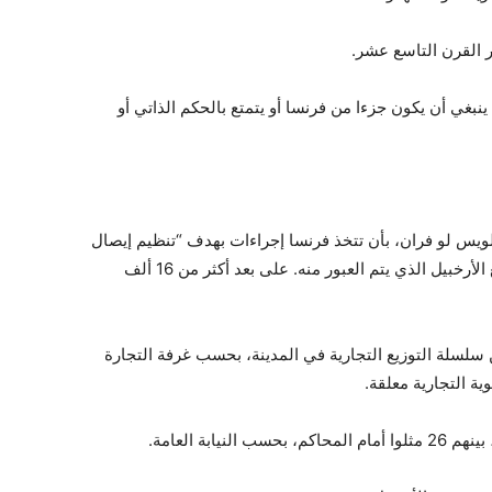
ر القرن التاسع عشر.
نبغي أن يكون جزءا من فرنسا أو يتمتع بالحكم الذاتي أو
 لويس لو فران، بأن تتخذ فرنسا إجراءات بهدف “تنظيم إيصال
المواد الأساسية”، إضافة إلى إنشاء “جسر جوي” مع الأرخبيل الذي يتم العبور منه. على بعد أكثر من 16 ألف
“تدمير” ما بين 80 و90 بالمئة من سلسلة التوزيع التجارية في المدينة، بحسب غرفة التجارة
ية التجارية معلقة.