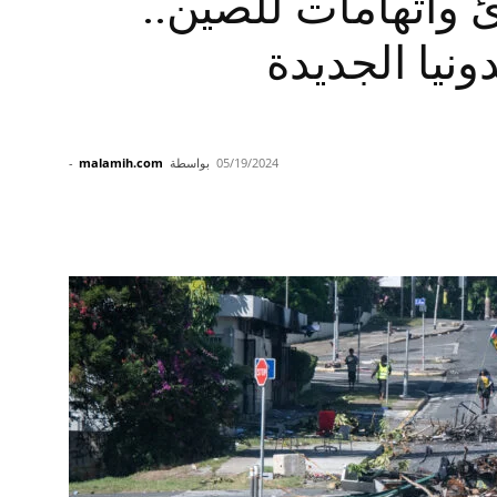
 واتهامات للصين..
ونيا الجديدة
05/19/2024
بواسطة
malamih.com
-