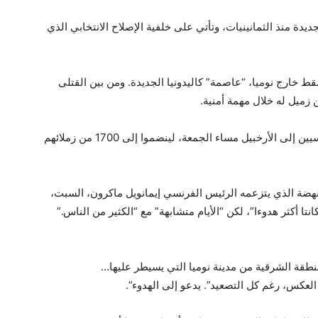
يدة منذ الثمانينيات، وتأتي على خلفية الإصلاح الانتخابي الذي
ارج نوميا، “عاصمة” كاليدونيا الجديدة. ومن بين القتلى
ميل له خلال مهمة أمنية.
ووصل ألف إضافي من أفراد الشرطة والدرك الفرنسيين إلى الأرخبيل مساء الجمعة، لينضموا إلى 1700 من زملائهم
لنهضة الذي يتزعمه الرئيس الفرنسي إيمانويل ماكرون، السبت،
خيرتين كانتا أكثر هدوءا”، لكن “الأيام متشابهة” مع “الكثير من الناس.”
نطقة الشرقية من مدينة نوميا التي يسيطر عليها…
العكس، رغم كل التصعيد”. يدعو إلى الهدوء”.