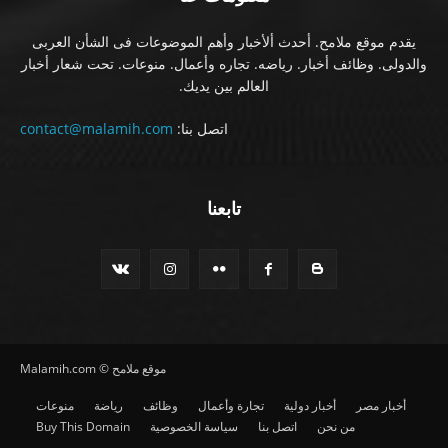
يقدم موقع ملامح. أحدث ألأخبار وأهم الموضوعات فى الشأن العربى
والدولى. وظائف أخبار. رياضه. تجاره وأعمال. منوعات. تحت شعار أخبار
العالم بين يديك.
اتصل بنا:
contact@malamih.com
تابعنا
موقع ملامح © Malamih.com
أخبار مصر
أخبار دولية
تجارة وأعمال
وظائف
رياضة
منوعات
من نحن
اتصل بنا
سياسة الخصوصية
Buy This Domain