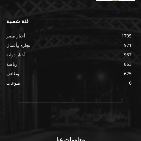
فئة شعبية
1705
أخبار مصر
971
تجارة وأعمال
937
أخبار دولية
863
رياضة
625
وظائف
0
منوعات
معلومات عنا