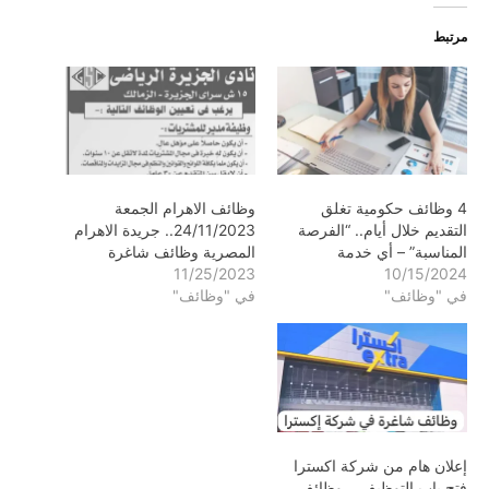
مرتبط
4 وظائف حكومية تغلق
وظائف الاهرام الجمعة
التقديم خلال أيام.. “الفرصة
24/11/2023.. جريدة الاهرام
المناسبة” – أي خدمة
المصرية وظائف شاغرة
11/25/2023
10/15/2024
في "وظائف"
في "وظائف"
إعلان هام من شركة اكسترا
فتح باب التوظيف… وظائف