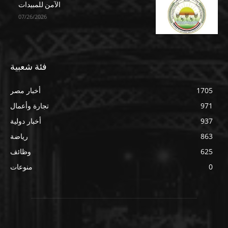
الآمن للمبيدات
07/26/2026
فئة شعبية
1705
أخبار مصر
971
تجارة وأعمال
937
أخبار دولية
863
رياضة
625
وظائف
0
منوعات