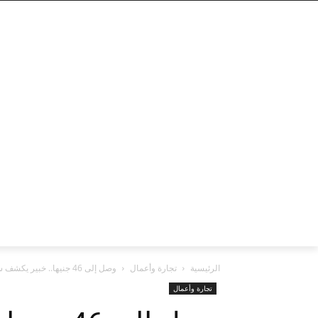
الرئيسية
تجارة وأعمال
وصل إلى 46 جنيها.. خبير يكشف سبب ارتفاع الدولار في السوق السوداء...
تجارة وأعمال