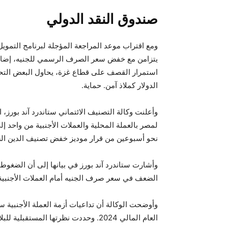
صندوق النقد الدولي
ومع اقتراب موعد المراجعة المؤجلة لبرنامج التموي
يتزامن مع خفض سعر الصرف الرسمي للجنيه، إضافة 
استمرار القصف على قطاع غزة، يحاول البعض التح
الدولار كملاذ آمن. حماية.
وأعلنت وكالة التصنيف الائتماني ستاندرد آند بورز
لمصر بالعملة المحلية والعملات الأجنبية من واحد إل
نحو أسبوعين من قرار موديز خفض تصنيف الدين ال
وأشارت ستاندرد آند بورز في بيانها إلى أن الضغ
الضعف في سعر صرف الجنيه أمام العملات الأجنبية
وأوضحت الوكالة أن تداعيات أزمة العملة الأجنبية 
العام المالي 2024. وحددت نظرتها المستقبلية للبلاد بـ”المستقرة”.