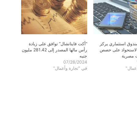
ندوق استثماري يركز
“أكت فاينانشال” توافق على زيادة
 الاستحواذ على حصص
رأس مالها المصدر إلى 281.42 مليون
جنيه
07/28/2024
عمال"
في "تجارة وأعمال"