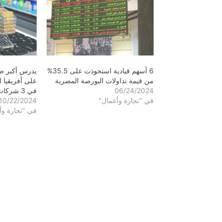
6 أسهم قيادية استحوذت على 35.5%
يدرس أكبر ص
من قيمة تداولات البورصة المصرية
على أفريقيا
06/24/2024
في 3 شركات مصرية
في "تجارة وأعمال"
10/22/2024
في "تجارة وأ