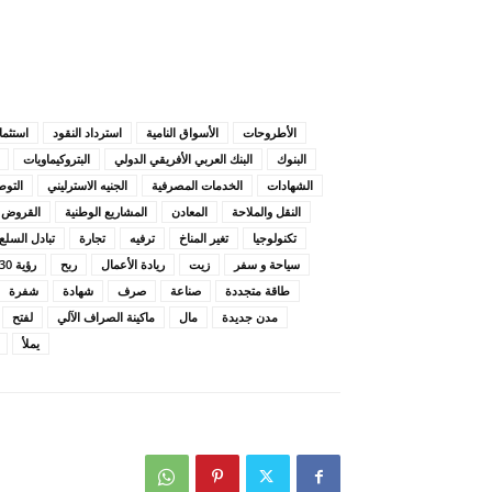
الأطروحات
الأسواق النامية
استرداد النقود
استثما
البنوك
البنك العربي الأفريقي الدولي
البتروكيماويات
الشهادات
الخدمات المصرفية
الجنيه الاسترليني
التوط
النقل والملاحة
المعادن
المشاريع الوطنية
القروض
تكنولوجيا
تغير المناخ
ترفيه
تجارة
تبادل السلع
سياحة و سفر
زيت
ريادة الأعمال
ربح
رؤية 2030
طاقة متجددة
صناعة
صرف
شهادة
شفرة
مدن جديدة
مال
ماكينة الصراف الآلي
لفتح
يملأ