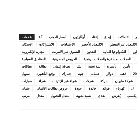
ر
اتصالات
إيداع
إنقاذ
أُوكَازيُون
أسعار الذهب
آلة
علامات
الاقتصاد غير النفطي
الاقتصاد الأخضر
الاعتمادات
الاشتراكات
الإسكان
ين
التكنولوجيا المالية
التعدين
التسوق عبر الانترنت
التجارة الإلكترونية
العملات المشفرة والعملات الرقمية
العروض المصرفية
الصناديق السيادية
تأمين
تأشيرة
بنية تحتية
بنك
بطاقة إئتمان
بطاقة
بطاقات
ذهب
دولار
حساب
جنية
جمارك
توقيع التأشيرة
تمويل
شركة طيران
شركة
شركات
شراء عبر الإنترنت
شراء
سيارات
ل
كهرباء
فوائد
فائدة
عودة
عروض بطاقات الائتمان
عتمان
يكسب
يُقرض
نقدي
نسبة مئوية
معدل التحويل
معدل
مرتب