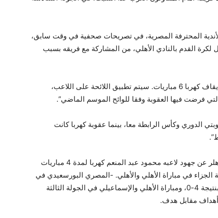
لأندية المحترفة المصرية، في تصريحات صحفية في وقت سابق،
 لكرة القدم بالنادي الأهلي، من المشاركة مع فريقه بسبب
وقال عامر حسين: «لجنة التظلمات أصدرت قرارا بإيقاف كهربا 6 مباريات. سيتم تطبيق اللائحة على اللاعب،
تي فرضت فيها العقوبة وفقا للوائح الموسم الماضي”.
تي الدوري وكأس الرابطة معا، بينما عقوبة كهربا كانت
”.
سيغيب فريق الأهلي بقيادة السويسري مارسيل كوهلر عن جهود لاعبه محمود عبد المنعم كهربا لمدة 4 مباريات
 الجزاء في مباراة الأهلي والأهلي. -المصري البورسعيدي في
الجولة الأولى للدوري والتي فاز بها العملاق الأحمر بنتيجة 4-0، ومباراة الأهلي والإسماعيلي في الجولة الثالثة
ة أهداف مقابل هدف.