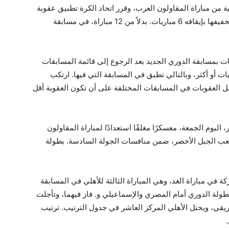
 مباريات بالدوري بداية من مباراة المقاولون العرب، وقرر اتحاد الكرة تطبيق عقوبة
لجنة الانضباط على محمود كهربا لاعب الأهلي بعد تخفيفها بإيقافه 6 مباريات. بدلاً من 12 مباراة، في مسابقة
ت بمسابقة الدوري الجديد بعد الرجوع إلى قائمة المسابقات
على اعتبار أن العقوبة لم تصل إلى 8 مباريات أو أكثر، وبالتالي تطبق في المسابقة التي فيها. ارتكب
ل العقوبات في المسابقات المختلفة على أن تكون العقوبة أقل
ليوم الجمعة، معسكرًا مغلقًا استعدادًا لمباراة المقاولون
لعب الجبل الأخضر، ضمن منافسات الجولة السادسة. بطولة
ة في مباراة الغد، وهي المباراة الثالثة للأهلي في المسابقة
ولة الدوري أمام المصري والإسماعيلي و. فاز فيهما، وتأجلت
فريقي، ويحتل الأهلي المركز العاشر في جدول الترتيب. ترتيب