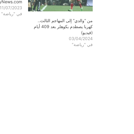
lyNews.com
11/07/2023
في "رياضة"
من “والدي” إلى المهاجم الثالث..
كهربا يصطدم بكوهلر بعد 409 أيام
(فيديو)
03/04/2024
في "رياضة"