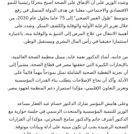
وشدد الوزير على أن الإنفاق على الصحة أصبح محركا رئيسيا للنمو
الاقتصادي والاجتماعي، معلنا عن هدف الدولة المتمثل في رفع
متوسط ​​”طول العمر الصحي” إلى 75 عاما بحلول عام 2030، من
خلال تعزيز الرعاية الأولية والوقاية والكشف المبكر. وشدد على
أهمية الانتقال من علاج المرض إلى التنبؤ به والوقاية منه، باعتباره
استثمارا حقيقيا في رأس المال البشري ومستقبل الوطن.
من جانبه، أشاد الدكتور نعمة عابد، ممثل منظمة الصحة العالمية،
بالإنجازات الكبيرة التي حققتها مصر في قطاع الصحة، مشيراً إلى
أن تجربة التغطية الصحية الشاملة تمثل نموذجاً مهماً قائماً على
الأدلة. وأكد أن نجاح الإصلاحات يتطلب بناء القدرات المؤسسية
وتعزيز التعاون الإقليمي، مؤكدا استمرار دعم المنظمة لجهود مصر.
وعلى هامش المؤتمر شارك الدكتور حسام عبد الغفار مساعد
الوزير للتنمية المؤسسية والمتحدث الرسمي في جلسة حوارية مع
الدكتور أشرف حاتم والدكتور سامح السحرتي، مؤكدا أن القرارات
الصحية الرشيدة يجب أن تكون مبنية على أدلة وبيانات موثوقة.