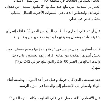
عانت العديد من العائلات في منطقة خان ، التي تمثل الامتداد
العمراني للمدينة التي يبلغ عدد سكانها 21 مليون نسمة ، من فقدان
الوظائف وانخفاض الدخل في السنوات الأخيرة. العمال الشباب
بشكل خاص في خطر.
قال أرشد علي أنصاري ، الطالب البالغ من العمر 22 عامًا ، إنه رأى
شقيقه وأخته يفقدان وظيفتيهما بعد وقت قصير من بدء الوباء.
قالت أنصاري ، وهي تجلس في غرفة واحدة بها مطبخ متصل ، حيث
تعيش أسرتها المكونة من ثمانية أفراد ، إنهم يعيشون على دخل
والدها البالغ من العمر 60 عامًا والذي يبلغ حوالي 242 دولارًا
شهريًا.
فقد شقيقه ، الذي كان خريجًا وعمل في أحد البنوك ، وظيفته أثناء
الوباء واضطر إلى الانضمام إلى والدهما في منزل الرسم.
قال الأنصاري: “لقد حصل أخي على التعليم ، وكانت لديه الخبرة”.