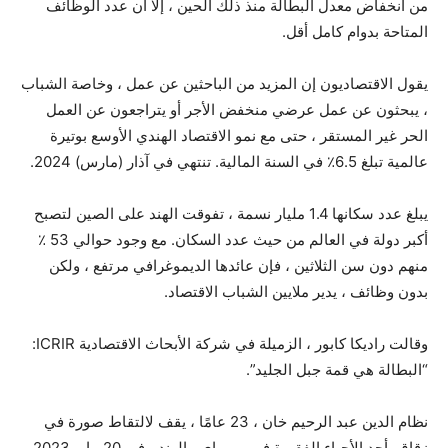
من انخفاض معدل البطالة منذ ذلك الحين ، إلا أن عدد الوظائف
المتاحة بدوام كامل أقل.
يقول الاقتصاديون إن المزيد من الباحثين عن عمل ، وخاصة الشباب
، يبحثون عن عمل عرضي منخفض الأجر أو يتراجعون عن العمل
الحر غير المستقر ، حتى مع نمو الاقتصاد الهندي الأوسع بوتيرة
عالمية تبلغ 6.5٪ في السنة المالية. تنتهي في آذار (مارس) 2024.
يبلغ عدد سكانها 1.4 مليار نسمة ، تفوقت الهند على الصين لتصبح
أكبر دولة في العالم من حيث عدد السكان. مع وجود حوالي 53 ٪
منهم دون سن الثلاثين ، فإن عائدها الديموغرافي مرتفع ، ولكن
بدون وظائف ، يدير ملايين الشباب الاقتصاد.
وقالت راديكا كابور ، الزميلة في شركة الأبحاث الاقتصادية ICRIR:
“البطالة هي قمة جبل الجليد”.
نظام الدين عبد الرحيم خان ، 23 عامًا ، يقف لالتقاط صورة في
زقاق بأحد الأحياء الفقيرة في مومباي ، الهند ، في 20 مايو 2023.