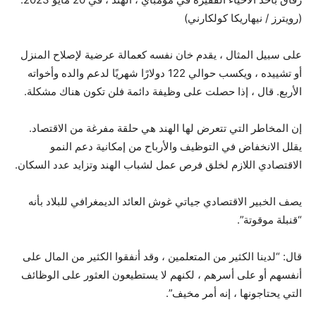
(رويترز / نيهاريكا كولكارني)
على سبيل المثال ، يقدم خان نفسه كعمالة عرضية لإصلاح المنزل
أو تشييده ، ويكسب حوالي 122 دولارًا شهريًا لدعم والده وأخواته
الأربع. قال ، إذا حصلت على وظيفة دائمة فلن تكون هناك مشكلة.
إن المخاطر التي تتعرض لها الهند هي حلقة مفرغة من الاقتصاد.
يقلل الانخفاض في التوظيف والأرباح من إمكانية دعم النمو
الاقتصادي اللازم لخلق فرص عمل لشباب الهند وتزايد عدد السكان.
يصف الخبير الاقتصادي جياتي غوش العائد الديمغرافي للبلاد بأنه
“قنبلة موقوتة”.
قال: “لدينا الكثير من المتعلمين ، وقد أنفقوا الكثير من المال على
أنفسهم أو على أسرهم ، لكنهم لا يستطيعون العثور على الوظائف
التي يحتاجونها ، إنه أمر مخيف”.