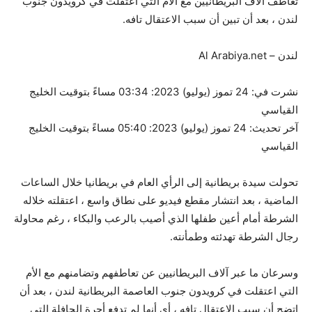
تعاطف آلاف البريطانيين مع الأم التي اعتقلت في كرويدون جنوب
لندن ، بعد أن تبين أن سبب الاعتقال تافه.
لندن – Al Arabiya.net
نشرت في:
24 تموز (يوليو) 2023: 03:34 مساءً بتوقيت الخليج
القياسي
آخر تحديث:
24 تموز (يوليو) 2023: 05:40 مساءً بتوقيت الخليج
القياسي
تحولت سيدة بريطانية إلى الرأي العام في بريطانيا خلال الساعات
الماضية ، بعد انتشار مقطع فيديو على نطاق واسع ، اعتقلته خلاله
الشرطة أمام أعين طفلها الذي أصيب بالرعب والبكاء ، رغم محاولة
رجال الشرطة تهدئته وطمأنته.
وسرعان ما عبر آلاف البريطانيين عن تعاطفهم وتضامنهم مع الأم
التي اعتقلت في كرويدون جنوب العاصمة البريطانية لندن ، بعد أن
اتضح أن سبب الاعتقال تافه ، أي أنها لم تدفع أجرة الحافلة التي