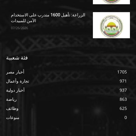
الزراعة: تأهيل 1600 متدرب على الاستخدام
الآمن للمبيدات
07/26/2026
فئة شعبية
1705
أخبار مصر
971
تجارة وأعمال
937
أخبار دولية
863
رياضة
625
وظائف
0
منوعات