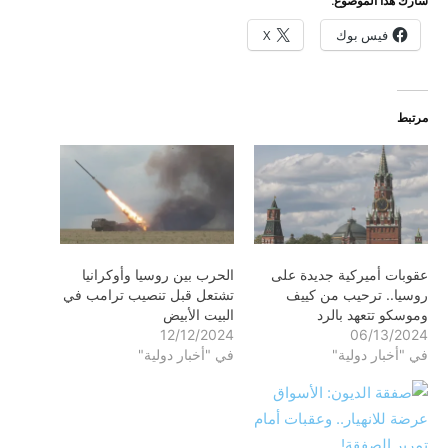
شارك هذا الموضوع:
فيس بوك
X
مرتبط
عقوبات أميركية جديدة على
الحرب بين روسيا وأوكرانيا
روسيا.. ترحيب من كييف
تشتعل قبل تنصيب ترامب في
وموسكو تتعهد بالرد
البيت الأبيض
12/12/2024
06/13/2024
في "أخبار دولية"
في "أخبار دولية"