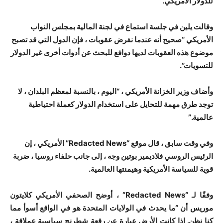
للدولار الأمريكي.
وقالت يلين في جلسة استماع في لجنة المالية بمجلس النواب
الأمريكي “صحيح أنه عندما نفرض عقوبات ، فإن الدول التي قد تصبح
موضوع هذه العقوبات لديها دوافع للبحث عن أدوات أخرى غير الدولار
للتسويات”.
وأضاف وزير الخزانة الأمريكي ، “اليوم ، بالنسبة لمعظم البلدان ، لا
توجد طرق مهمة للتحايل على استخدام الدولار كعملة احتياطية
عالمية.”
وفي وقت سابق ، قال موقع “Redacted News” الأمريكي ، إن
الرئيس الروسي فلاديمير بوتين وجه ، إلى جانب حلفاء روسيا ، ضربة
قوية للسياسة الأمريكية وهيمنتها العالمية.
وفقًا لـ “Redacted News” ، أوضح الصحفي الأمريكي كلايتون
موريس أن “ما يحدث في الولايات المتحدة هو في الواقع أسوأ مما
كنا نظن. إذا كانت الأرض عبارة عن رقعة شطرنج سياسية عملاقة ،